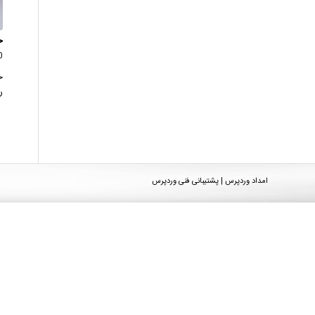
خ
0 دید
خ
رن
امداد وردپرس | پشتیبانی فنی وردپرس