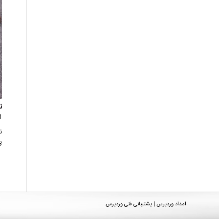
ن
1 دید
ن
پ
امداد وردپرس | پشتیبانی فنی وردپرس