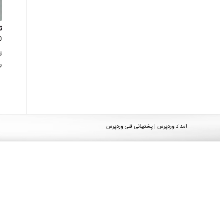
ت
0 دید
ت
‌
امداد وردپرس | پشتیبانی فنی وردپرس