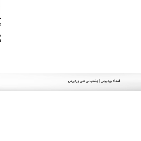
خ
0 دید
ب
ف
امداد وردپرس | پشتیبانی فنی وردپرس