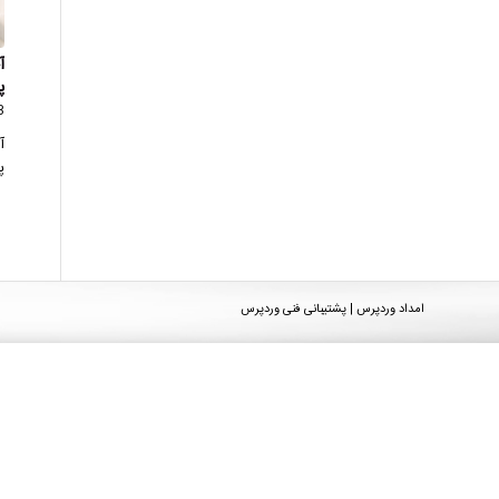
آ
پ
3 دید
آ
پ
امداد وردپرس | پشتیبانی فنی وردپرس