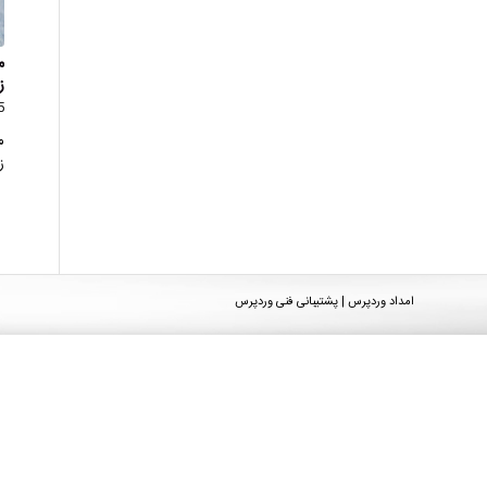
م
ز
35 
م
ز
امداد وردپرس | پشتیبانی فنی وردپرس