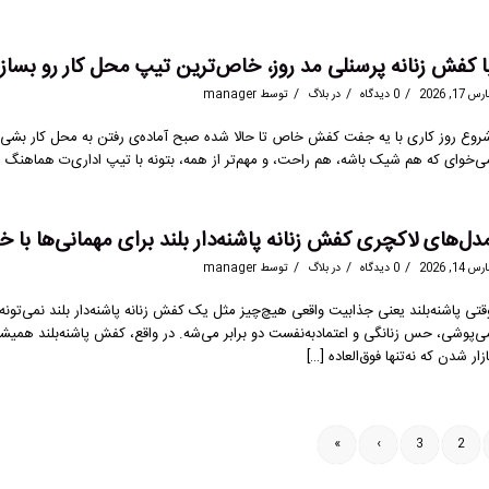
ا کفش زنانه پرسنلی مد روز، خاص‌ترین تیپ محل کار رو بساز با 
/
/
/
س 17, 2026
0 دیدگاه
در
بلاگ
توسط
manager
روع روز کاری با یه جفت کفش خاص تا حالا شده صبح آماده‌ی رفتن به محل کار بشی،
ی‌خوای که هم شیک باشه، هم راحت، و مهم‌تر از همه، بتونه با تیپ اداری‌ت هماهنگ ب
دل‌های لاکچری کفش زنانه پاشنه‌دار بلند برای مهمانی‌ها با خرید
/
/
/
س 14, 2026
0 دیدگاه
در
بلاگ
توسط
manager
قتی پاشنه‌بلند یعنی جذابیت واقعی هیچ‌چیز مثل یک کفش زنانه پاشنه‌دار بلند نمی‌تو
ازار شدن که نه‌تنها فوق‌العاده […]
»
›
3
2