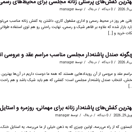
هترین کفش‌های پرسنلی زنانه مجلسی برای محیط‌های رسمی و مهم ۱۴۰۵ + خری
/
/
/
9, 2026
0 دیدگاه
در
بلاگ
توسط
manager
قتی هر روز در محیط رسمی و اداری مشغول کاری، داشتن یه کفش زنانه مناسب می‌تونه 
ارد بازار شده که علاوه بر ظاهر شیک و رسمی، نهایت راحتی رو هم توی استفاده طولانی‌
کات خرید و […]
گونه صندل پاشنه‌دار مجلسی مناسب مراسم عقد و عروسی انتخا
/
/
/
4, 2026
0 دیدگاه
در
بلاگ
توسط
manager
راسم عقد و عروسی از آن رویدادهایی هستند که همه ما دوست داریم در آن‌ها بهترین و ز
خش، انتخاب صندل پاشنه‌دار مجلسی است؛ کفشی که هم باید شیک باشد و هم راحت، چ
[…
هترین کفش‌های پاشنه‌دار زنانه برای مهمانی، روزمره و استایل تابستانی 1405 با
/
/
/
یل 29, 2026
0 دیدگاه
در
بلاگ
توسط
manager
ابستون که از راه می‌رسه، اولین چیزی که به ذهن خیلی از ما می‌رسه، یه استایل خنک