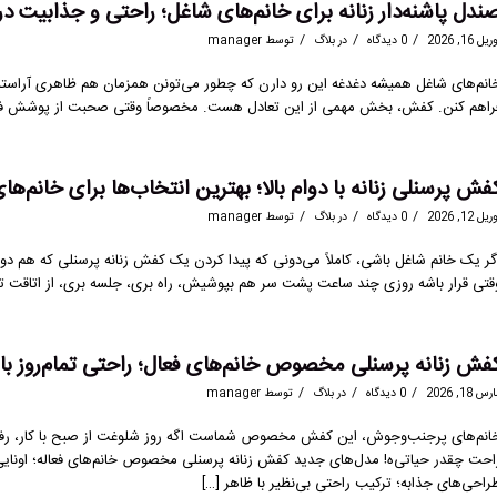
ندل پاشنه‌دار زنانه برای خانم‌های شاغل؛ راحتی و جذابیت در 
/
/
/
یل 16, 2026
0 دیدگاه
در
بلاگ
توسط
manager
انم‌های شاغل همیشه دغدغه این رو دارن که چطور می‌تونن همزمان هم ظاهری آراسته و
راهم کنن. کفش، بخش مهمی از این تعادل هست. مخصوصاً وقتی صحبت از پوشش فصل گر
فش پرسنلی زنانه با دوام بالا؛ بهترین انتخاب‌ها برای خانم‌های 
/
/
/
یل 12, 2026
0 دیدگاه
در
بلاگ
توسط
manager
گر یک خانم شاغل باشی، کاملاً می‌دونی که پیدا کردن یک کفش زنانه پرسنلی که هم دوام
قتی قرار باشه روزی چند ساعت پشت سر هم بپوشیش، راه بری، جلسه بری، از اتاقت تا
فش زنانه پرسنلی مخصوص خانم‌های فعال؛ راحتی تمام‌روز با ظ
/
/
/
س 18, 2026
0 دیدگاه
در
بلاگ
توسط
manager
انم‌های پرجنب‌وجوش، این کفش مخصوص شماست اگه روز شلوغت از صبح با کار، رفت‌و‌
راحی‌های جذابه؛ ترکیب راحتی بی‌نظیر با ظاهر […]