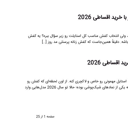
خرید اقساطی 2026
 ولی انتخاب کفش مناسب کل استایلت رو زیر سؤال ببره؟ یه کفش
اشه. دقیقاً همین‌جاست که کفش زنانه پرسنلی مد روز […]
 اقساطی 2026
نه استایل مهمونی رو خاص و لاکچری کنه. از اون لحظه‌ای که کفش رو
می‌پوشی، حس زنانگی و اعتماد‌به‌نفست دو برابر می‌شه. در واقع، کفش پاشنه‌بلند همیشه یکی از نمادهای شیک‌پوشی بوده؛ حالا تو سال 2026 مدل‌هایی وارد
صفحه 1 از 25