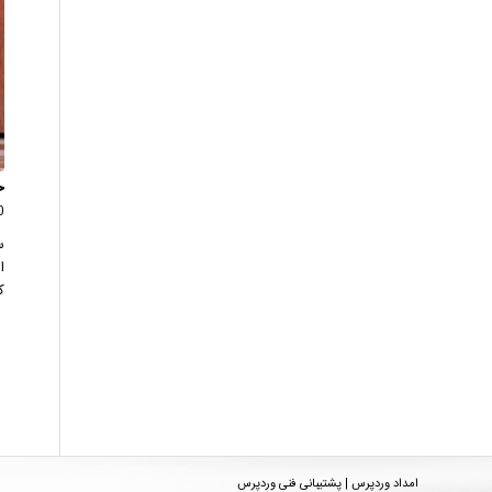
خ
0 دید
س
ا
ک
امداد وردپرس | پشتیبانی فنی وردپرس