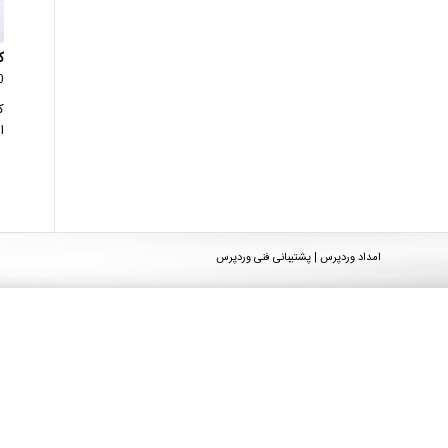
ک
0 دید
ک
ا
امداد وردپرس | پشتیبانی فنی وردپرس