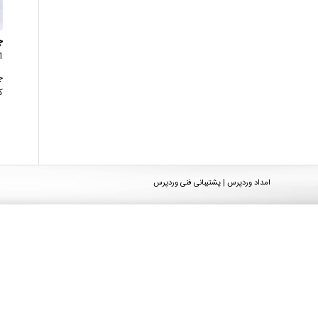
چ
1 دید
چ
ک
امداد وردپرس | پشتیبانی فنی وردپرس