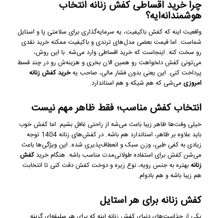
چرا خرید اقساطی کفش زنانه انتخاب
هوشمندانه‌ایه؟
واقعیت اینه که کفش باکیفیت، یه سرمایه‌گذاری برای سلامتی پا و استایل
شماست. اما قیمت بعضی مدل‌های ترندی و باکیفیت ممکنه خرید نقدی
رو سخت کنه. اینجاست که خرید اقساطی وارد می‌شه. با این روش،
می‌تونی کفش دلخواهت رو همین الان بخری و هزینه‌ش رو در چند قسط
پرداخت کنی. این یعنی بدون فشار مالی، صاحب یه
خرید کفش زنانه
امروزی
می‌شی که هم شیکه و هم استاندارد.
انتخاب کفش مناسب؛ فقط ظاهر مهم نیست
خیلی وقت‌ها ظاهر زیبا باعث می‌شه از راحتی غافل بشیم. اما کفش خوب
باید علاوه بر ظاهر، استاندارد هم باشه. در کفش‌های زنانه 1404 توجه
زیادی به کفی طبی، وزن سبک و انعطاف‌پذیری شده. این ویژگی‌ها باعث
می‌شن کفش برای استفاده طولانی‌مدت مناسب باشه. هنگام خرید
کفش
زنانه
بهتره به جنس رویه، نوع زیره و دوخت کفش دقت کنی تا انتخابت
هم زیبا باشه و هم بادوام.
کفش زنانه برای هر استایل
یکی از جذابیت‌های دنیای کفش زنانه اینه که برای هر سلیقه‌ای گزینه