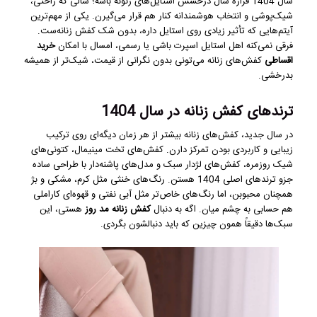
سال 1404 قراره سال درخشش استایل‌های زنونه باشه؛ سالی که راحتی،
شیک‌پوشی و انتخاب هوشمندانه کنار هم قرار می‌گیرن. یکی از مهم‌ترین
آیتم‌هایی که تأثیر زیادی روی استایل داره، بدون شک کفش زنانه‌ست.
فرقی نمی‌کنه اهل استایل اسپرت باشی یا رسمی، امسال با امکان
خرید
اقساطی
کفش‌های زنانه می‌تونی بدون نگرانی از قیمت، شیک‌تر از همیشه
بدرخشی.
ترندهای کفش زنانه در سال 1404
در سال جدید، کفش‌های زنانه بیشتر از هر زمان دیگه‌ای روی ترکیب
زیبایی و کاربردی بودن تمرکز دارن. کفش‌های تخت مینیمال، کتونی‌های
شیک روزمره، کفش‌های لژدار سبک و مدل‌های پاشنه‌دار با طراحی ساده
جزو ترندهای اصلی 1404 هستن. رنگ‌های خنثی مثل کرم، مشکی و بژ
همچنان محبوبن، اما رنگ‌های خاص‌تر مثل آبی نفتی و قهوه‌ای کاراملی
هم حسابی به چشم میان. اگه به دنبال
کفش زنانه مد روز
هستی، این
سبک‌ها دقیقاً همون چیزین که باید دنبالشون بگردی.