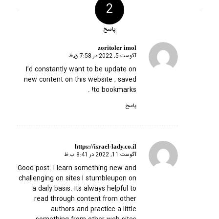
2
پاسخ
zoritoler imol
آگوست 5, 2022 در 7:58 ق.ظ
گفته:
I’d constantly want to be update on
new content on this website , saved
to bookmarks! .
پاسخ
https://israel-lady.co.il
آگوست 11, 2022 در 8:41 ب.ظ
گفته:
Good post. I learn something new and
challenging on sites I stumbleupon on
a daily basis. Its always helpful to
read through content from other
authors and practice a little