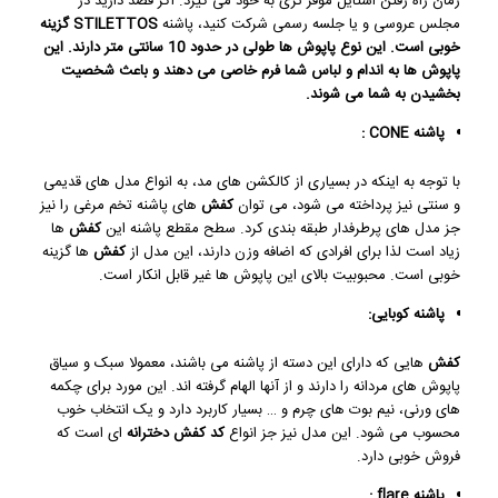
زمان راه رفتن استایل موقر تری به خود می گیرد. اگر قصد دارید در
مجلس عروسی و یا جلسه رسمی شرکت کنید، پاشنه
STILETTOS
گزینه
خوبی است. این نوع
پاپوش
ها طولی در حدود 10 سانتی متر دارند. این
پاپوش ها به اندام و لباس شما فرم خاصی می دهند و باعث شخصیت
بخشیدن به شما می شوند.
پاشنه
CONE
:
با توجه به اینکه در بسیاری از کالکشن های مد، به انواع مدل های قدیمی
و سنتی نیز پرداخته می شود، می توان
کفش
های پاشنه تخم مرغی را نیز
جز مدل های پرطرفدار طبقه بندی کرد. سطح مقطع پاشنه این
کفش
ها
زیاد است لذا برای افرادی که اضافه وزن دارند، این مدل از
کفش
ها گزینه
خوبی است. محبوبیت بالای این پاپوش ها غیر قابل انکار است.
پاشنه کوبایی:
کفش
هایی که دارای این دسته از پاشنه می باشند، معمولا سبک و سیاق
پاپوش های مردانه را دارند و از آنها الهام گرفته اند. این مورد برای چکمه
های ورنی، نیم بوت های چرم و … بسیار کاربرد دارد و یک انتخاب خوب
محسوب می شود. این مدل نیز جز انواع
کد کفش دخترانه
ای است که
فروش خوبی دارد.
پاشنه
flare
: