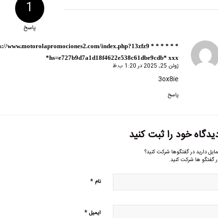
1
پاسخ
: https://www.motorolapromociones2.com/index.php?13zfz9 * * *
گفته:
hs=e727b9d7a1d18f4622e538c61dbe9cdb* ххх*
ژوئن 25, 2025 در 1:20 ب.ظ
3ox8ie
پاسخ
یدگاه خود را ثبت کنید
مایل دارید در گفتگوها شرکت کنید؟
ر گفتگو ها شرکت کنید.
*
نام
*
ایمیل