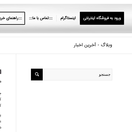
ورود به فروشگاه اینترنتی
اینستاگرام
::::تماس با ما::::
::::راهنمای خرید
وبلاگ - آخرین اخبار
ا
فور
چ
ک
ک
ی
ع
د