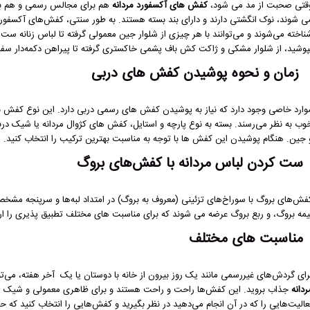
قتی صحبت از مد می شود،
کفش های آکسفورد مردانه
هم برای مجالس رسمی و هم برای
ی شوند، نوک انگشتی دارند و دارای بند بسته هستند. به طور سنتی، کفش‌های آکسفورد 
ناخته می‌شوند و می‌توانند با هر چیزی از شلوار جین معمولی گرفته تا لباس زنانه ست
پوشید، از شلوار مشکی و ژاکت کش باف پشمی خاکستری گرفته تا پیراهن دکمه‌دار سفی
زمان و نحوه پوشیدن کفش های دربی
وارد خاصی وجود دارد که نیاز به پوشیدن کفش های رسمی دربی دارد. این نوع کفش ب
وب به نظر می‌رسند. بسته به نوع پارچه و استایل، کفش های کژوال مردانه یا شیک درب
 جین. هنگام پوشیدن این کفش ها با توجه به مناسبت بهترین ترکیب را انتخاب کنید.
ست کردن لباس مردانه با کفش‌های بروگ
فش‌های بروگ با سوراخ‌های تزئینی (معروف به بروگ) در امتداد لبه‌ها و سرپنجه مشخ
یمه بروگ، و ربع بروگ عرضه می شوند که برای مناسبت های مختلف تطبیق پذیری را ارا
مناسبت های مختلف
رای گردش‌های غیررسمی مانند یک روز بیرون از خانه با دوستان یا یک آخر هفته، می‌توا
ردانه
جذاب بروید. این کفش‌ها راحت و راحت هستند و برای ظاهری معمولی و شیک م
عالیت‌هایی را که در آن انجام می‌دهید در نظر بگیرید و کفش‌هایی را انتخاب کنید که ح