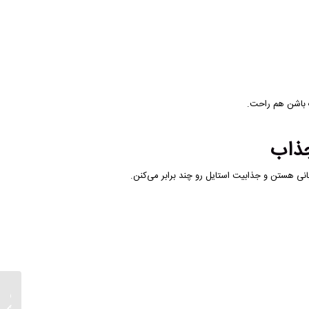
اشن هم راحت.
قانون ط
زنانه؛ 