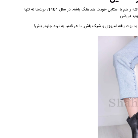
در نهایت، مهم‌ترین نکته‌ای که باید یادت باشه اینه که بوتی که می‌خری، باید هم راحت باشه و هم با استایل خودت هماهنگ باشه. در سال 1404، بوت‌ها نه تنها
سوب می‌شن.
د بوت زنانه امروزی و شیک باش. با هر قدم، یه ترند جلوتر باش!