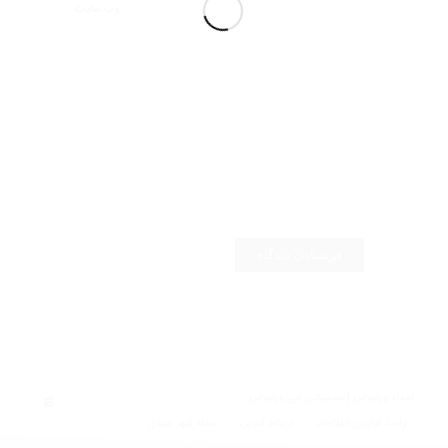
وب‌ سایت
امداد وردپرس | پشتیبانی فنی وردپرس
واحد فناوری اطلاعات
ارتباط آنلاین
مجله شهر صندل