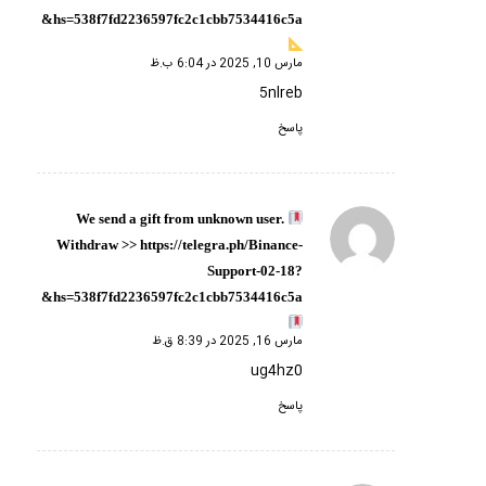
hs=538f7fd2236597fc2c1cbb7534416c5a&
مارس 10, 2025 در 6:04 ب.ظ
5nlreb
پاسخ
We send a gift from unknown user.
گفته:
Withdrаw >> https://telegra.ph/Binance-
Support-02-18?
hs=538f7fd2236597fc2c1cbb7534416c5a&
مارس 16, 2025 در 8:39 ق.ظ
ug4hz0
پاسخ