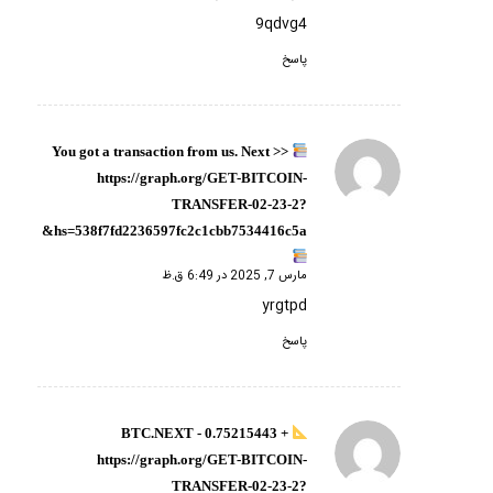
9qdvg4
پاسخ
You got a transaction from us. Next >>
گفته:
https://graph.org/GET-BITCOIN-
TRANSFER-02-23-2?
hs=538f7fd2236597fc2c1cbb7534416c5a&
مارس 7, 2025 در 6:49 ق.ظ
yrgtpd
پاسخ
+ 0.75215443 BTC.NEXT -
گفته:
https://graph.org/GET-BITCOIN-
TRANSFER-02-23-2?