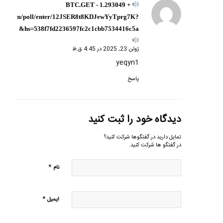
+ 1.293049 BTC.GET -
گفته:
andex.com/poll/enter/12JSER8t8KDJewYyTprg7K?
hs=538f7fd2236597fc2c1cbb7534416c5a&
ژوئن 23, 2025 در 4:45 ق.ظ
yeqyn1
پاسخ
دیدگاه خود را ثبت کنید
تمایل دارید در گفتگوها شرکت کنید؟
در گفتگو ها شرکت کنید.
*
نام
*
ایمیل