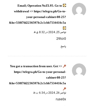
Email; Operation NoZL95. Go to
گفته:
withdrawal => https://telegra.ph/Go-to-
your-personal-cabinet-08-25?
hs=538f7fd2236597fc2c1cbb7534416c5a&
نوامبر 25, 2024 در 8:32 ق.ظ
29tcr0
پاسخ
You got a transaction from user. Get >>
گفته:
https://telegra.ph/Go-to-your-personal-
cabinet-08-25?
hs=538f7fd2236597fc2c1cbb7534416c5a&
نوامبر 26, 2024 در 6:34 ب.ظ
ruse0x