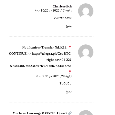
Charlesedich
ژانویه 17, 2025 در 10:25 ب.ظ
گفته:
услуги смм
پاسخ
Notification- Transfer №LK18.
گفته:
CONTINUE >> https://telegra.ph/Get-BTC-
right-now-01-22?
hs=538f7fd2236597fc2c1cbb7534416c5a&
ژانویه 29, 2025 در 2:36 ب.ظ
15d0b5
پاسخ
You have 1 message # 495703. Open >