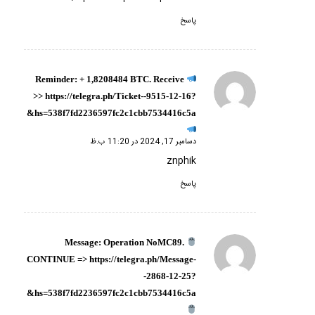
پاسخ
Reminder: + 1,8208484 BTC. Receive
گفته:
>> https://telegra.ph/Ticket--9515-12-16?
hs=538f7fd2236597fc2c1cbb7534416c5a&
دسامبر 17, 2024 در 11:20 ب.ظ
znphik
پاسخ
Message: Operation NoMC89.
گفته:
CONTINUE => https://telegra.ph/Message-
-2868-12-25?
hs=538f7fd2236597fc2c1cbb7534416c5a&