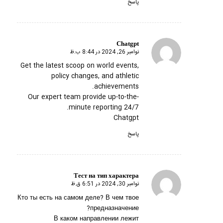
پاسخ
Chatgpt
نوامبر 26, 2024 در 8:44 ب.ظ
گفته:
Get the latest scoop on world events,
policy changes, and athletic
achievements.
Our expert team provide up-to-the-
minute reporting 24/7.
Chatgpt
پاسخ
Тест на тип характера
نوامبر 30, 2024 در 6:51 ق.ظ
گفته:
Кто ты есть на самом деле? В чем твое
предназначение?
В каком направлении лежит