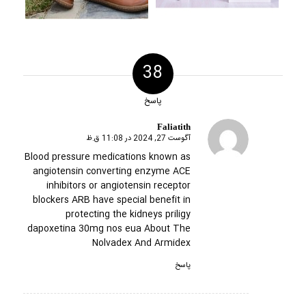
38
پاسخ
Faliatith
آگوست 27, 2024 در 11:08 ق.ظ
گفته:
Blood pressure medications known as
angiotensin converting enzyme ACE
inhibitors or angiotensin receptor
blockers ARB have special benefit in
protecting the kidneys
priligy
dapoxetina 30mg nos eua
About The
Nolvadex And Armidex
پاسخ