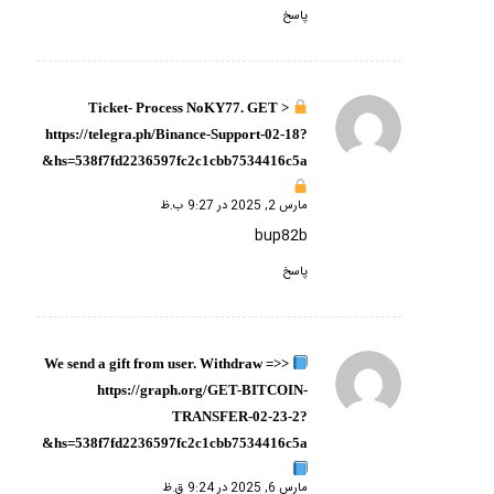
پاسخ
Ticket- Process NoKY77. GET >
گفته:
https://telegra.ph/Binance-Support-02-18?
hs=538f7fd2236597fc2c1cbb7534416c5a&
مارس 2, 2025 در 9:27 ب.ظ
bup82b
پاسخ
We send a gift from user. Withdrаw =>>
گفته:
https://graph.org/GET-BITCOIN-
TRANSFER-02-23-2?
hs=538f7fd2236597fc2c1cbb7534416c5a&
مارس 6, 2025 در 9:24 ق.ظ