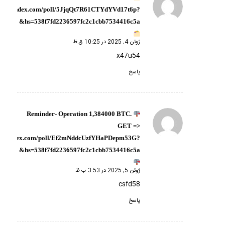
گفته:
ps://yandex.com/poll/5JjqQt7R61CTYdYVd17t6p?
hs=538f7fd2236597fc2c1cbb7534416c5a&
ژوئن 4, 2025 در 10:25 ق.ظ
x47u54
پاسخ
Reminder- Operation 1,384000 BTC.
گفته:
GET =>
://yandex.com/poll/Ef2mNddcUzfYHaPDepm53G?
hs=538f7fd2236597fc2c1cbb7534416c5a&
ژوئن 5, 2025 در 3:53 ب.ظ
csfd58
پاسخ