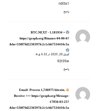
n0l3x1
پاسخ
+ 1.181934 BTC.NEXT -
گفته:
https://graph.org/Binance-04-06-6?
hs=538f7fd2236597fc2c1cbb7534416c5a&
آوریل 20, 2025 در 6:32 ق.ظ
92t35w
پاسخ
Email- Process 1,746975 bitcoin.
گفته:
Receive >>> https://graph.org/Message-
-17856-03-25?
hs=538f7fd2236597fc2c1cbb7534416c5a&