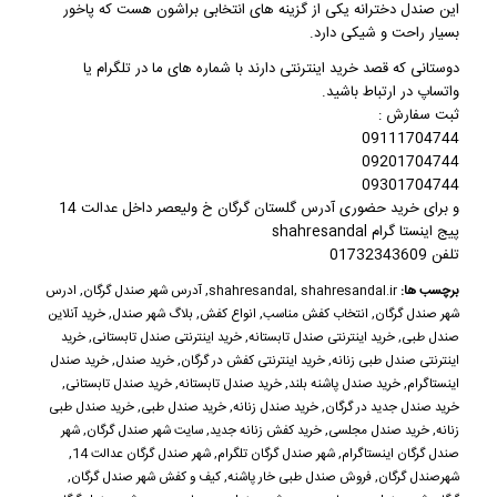
این
صندل دخترانه
یکی از گزینه های انتخابی براشون هست که پاخور
بسیار راحت و شیکی دارد.
دوستانی که قصد خرید اینترنتی دارند با شماره های ما در تلگرام یا
واتساپ در ارتباط باشید.
ثبت سفارش :
09111704744
09201704744
09301704744
و برای خرید حضوری آدرس گلستان گرگان خ ولیعصر داخل عدالت 14
پیج اینستا گرام shahresandal
تلفن 01732343609
برچسب ها:
shahresandal.ir
,
shahresandal
,
آدرس شهر صندل گرگان
,
ادرس
شهر صندل گرگان
,
انتخاب کفش مناسب
,
انواع کفش
,
بلاگ شهر صندل
,
خرید آنلاین
صندل طبی
,
خرید اینترنتی صندل تابستانه
,
خرید اینترنتی صندل تابستانی
,
خرید
اینترنتی صندل طبی زنانه
,
خرید اینترنتی کفش در گرگان
,
خرید صندل
,
خرید صندل
اینستاگرام
,
خرید صندل پاشنه بلند
,
خرید صندل تابستانه
,
خرید صندل تابستانی
,
خرید صندل جدید در گرگان
,
خرید صندل زنانه
,
خرید صندل طبی
,
خرید صندل طبی
زنانه
,
خرید صندل مجلسی
,
خرید کفش زنانه جدید
,
سایت شهر صندل گرگان
,
شهر
صندل گرگان اینستاگرام
,
شهر صندل گرگان تلگرام
,
شهر صندل گرگان عدالت 14
,
شهرصندل گرگان
,
فروش صندل طبی خار پاشنه
,
کیف و کفش شهر صندل گرگان
,