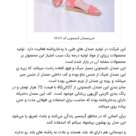
خریدصندل تابستونی کد 561/4
این شرکت در تولید صندل های طبی با پدخارپاشنه فعالیت دارد. تولید
محصولات زرپای از مواد اولیه درجه یک سبب امتیاز این محصول بر
محصولات مشابه آن در بازار شده است.
این
صندل تابستونی
بسیار سبک و فوق العاده راحت میباشد که زیره ی
این صندل شیک از جنس pu بوده و کف داخلی صندل از جنس جیر
میباشد و رویه ی صندل از چرم صنعتی بوده است.
سایز بندي این
صندل تابستونی
از 37الی40 با قیمت 75 هزار تومان و در
رنگ بندی کاربنی گل‌بهی زرشکی موجود است. کف این
صندل دخترانه
دارای پدخارپاشنه بوده که مناسب برای استفاده ی طولانی مدت و حتی
پیاده روی میباشد.
برای کسانی که در مناطق گرمسیر زندگی می‌کنند و باعث تعریق پا می‌شود
این مدل رو بهشون پیشنهاد میکنم که استفاده کنند.
و دوستانی هم دارای قد بلند هستند و عادت به پاشنه های بلند رو ندارند