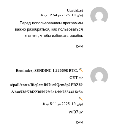
CurtisLet
ژوئن 18, 2025 در 12:54 ب.ظ
گفته:
Перед использованием программы
важно разобраться,
как пользоваться
xrumer
, чтобы избежать ошибок.
پاسخ
Reminder; SENDING 1,220698 BTC.
گفته:
GET =>
ndex.com/poll/enter/Riq9cmR97ue9Qcm8p2ERZ6?
hs=538f7fd2236597fc2c1cbb7534416c5a&
ژوئن 19, 2025 در 5:11 ب.ظ
wf07av
پاسخ