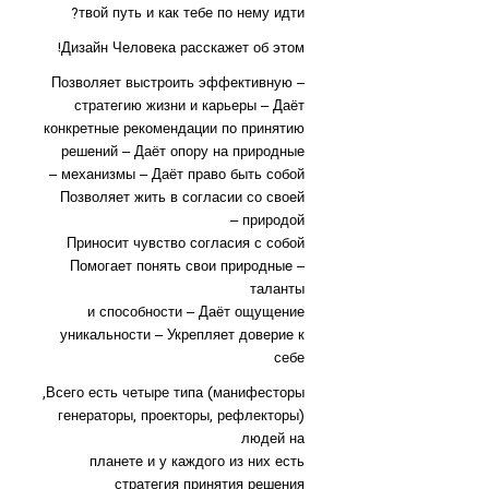
твой путь и как тебе по нему идти?
Дизайн Человека расскажет об этом!
– Позволяет выстроить эффективную
стратегию жизни и карьеры – Даёт
конкретные рекомендации по принятию
решений – Даёт опору на природные
механизмы – Даёт право быть собой –
Позволяет жить в согласии со своей
природой –
Приносит чувство согласия с собой
– Помогает понять свои природные
таланты
и способности – Даёт ощущение
уникальности – Укрепляет доверие к
себе
Всего есть четыре типа (манифесторы,
генераторы, проекторы, рефлекторы)
людей на
планете и у каждого из них есть
стратегия принятия решения.