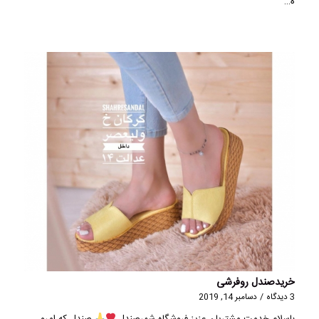
ه…
خریدصندل روفرشی
3 دیدگاه
/
دسامبر 14, 2019
باسلام خدمت مشتریان عزیز فروشگاه شهرصندل
صندل که امرو…