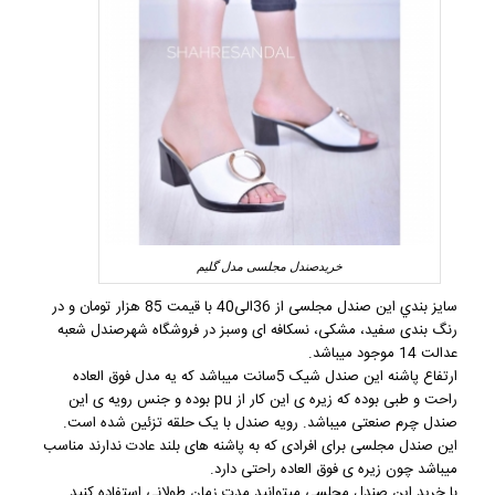
خریدصندل مجلسی مدل گلیم
سایز بندي این
صندل مجلسی
از 36الی40 با قیمت 85 هزار تومان و در
رنگ بندی سفید، مشکی، نسکافه ای وسبز در
فروشگاه شهرصندل
شعبه
عدالت 14 موجود میباشد.
ارتفاع پاشنه این
صندل شیک
5سانت میباشد که یه مدل فوق العاده
راحت و طبی بوده که زیره ی این کار از pu بوده و جنس رویه ی این
صندل چرم صنعتی میباشد. رویه صندل با یک حلقه تزئین شده است.
این
صندل مجلسی
برای افرادی که به پاشنه های بلند عادت‌ ندارند مناسب
میباشد چون زیره ی فوق العاده راحتی دارد.
با خرید این صندل مجلسی میتوانید مدت زمان طولانی استفاده کنید