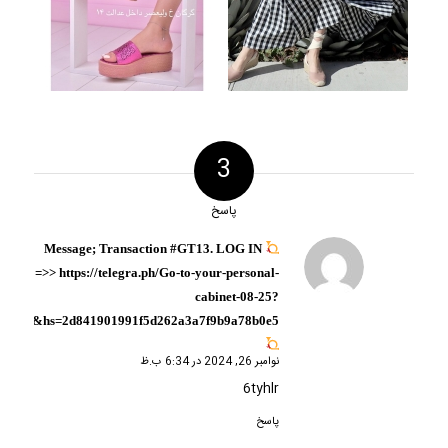
3
پاسخ
Message; Transaction #GT13. LOG IN
گفته:
=>> https://telegra.ph/Go-to-your-personal-
cabinet-08-25?
hs=2d841901991f5d262a3a7f9b9a78b0e5&
نوامبر 26, 2024 در 6:34 ب.ظ
6tyhlr
پاسخ