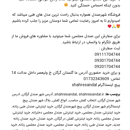
بدون اینکه احساس خستگی کنید.
فروشگاه شهرصندل
همواره بدنبال راحت ترین مدل های طبی میباشد که
امیدوارم تا به امروز رضایت تمامی شما دوستان عزیز را جلب کرده باشیم.
برای سفارش این
صندل مجلسی
شما میتونید با مشاوره های فروش ما از
طریق تلگرام یا واتساپ در ارتباط باشید.
ثبت سفارش :
09111704744
09301704744
09201704744
و برای خرید حضوری آدرس ما گلستان گرگان خ ولیعصر داخل عدالت 14
تماس: 01732343609
پیج اینستاگرام shahresandal
برچسب ها:
shahresandal.ir
,
shahresandal
,
آدرس شهر صندل گرگان
,
ادرس
شهر صندل گرگان
,
انتخاب کفش مناسب
,
انواع کفش
,
بلاگ شهر صندل
,
پیج
اینستاگرام شهر صندل گرگان
,
پیج شهرصندل گرگان
,
خرید اینترنتی صندل طبی زنانه
,
خرید اینترنتی صندل مجلسی
,
خرید اینترنتی صندل مجلسی دخترانه
,
خرید اینترنتی
صندل مجلسی زنانه
,
خرید اینترنتی کفش در گرگان
,
خرید صندل
,
خرید صندل زنانه
جدید
,
خرید صندل طبی زنانه
,
خرید صندل مجلسی
,
خرید صندل مجلسی زنانه
,
خرید