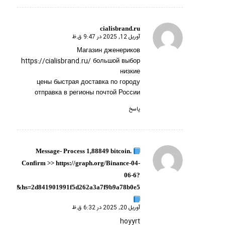
cialisbrand.ru
آوریل 12, 2025 در 9:47 ق.ظ
گفته:
Магазин дженериков
https://cialisbrand.ru/
большой выбор
низкие
цены быстрая доставка по городу
отправка в регионы почтой России
پاسخ
Message- Process 1,88849 bitcoin.
گفته:
Confirm >> https://graph.org/Binance-04-
06-6?
hs=2d841901991f5d262a3a7f9b9a78b0e5&
آوریل 20, 2025 در 6:32 ق.ظ
hoyyrt