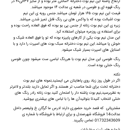
ارتفاع پاشنه این
نیم بوت دخترانه
۲سانتی متر بوده و از سایز ۳۷الی۴۰ در
رنگ قهوه ای و طوسی در شعبه ی عدالت ۱۴ موجود میباشد.
قیمت این
نیم بوت
۱۶۵ هزار تومان میباشد.جنس رویه ی این نیم
بوت اشبالت بوده که با واکس های بی رنگ قابل تمیز شدن میباشد.
زیره ی این
نیم بوت زنانه
از جنس پی یو بوده که فوق العاده راحت بوده و
برای اسنفاده ی روزمره میتوان استفاده کرد.
این مدل نیم بوت یکی از کارهای پاییزه بوده که تو پا فوق العاده شیک و
خوش پا میباشد.این
نیم بوت دخترانه
سبک بوت های اسپرت را دارد و با
استایل های اسپرت بسیار شیک میشود.
رنگ طوسی این مدل نیم بوت با هررنگ لباسی ست میشود چون طوسی
رنگ خنثی بوده است.
نکته:
اگر در طول روز زیاد روی پاهایتان می ایستید,نمونه های
نیم بوت
دخترانه
تخت برای شما مناسب تر هستند.و اگر تمایل دارید بلندتر و لاغرتر
به نظربرسید,نیم بوت پاشنه دار را امتحان کنید.بوت زنانه رادر رنگ های
خنثی انتخاب کنیدتا بتوانیدآن ها را با لباس های بیشتری بپوشید.
مشتریانی که قصد خرید حضوری دارند ادرس ما گرگان خ ولیعصر داخل
عدالت14 فروشگاه شهرصندل و برای ارتباط با فروشگاه با شماره ی
01732343609 تماس بگیرید.
شماره های ثبت سفارشات