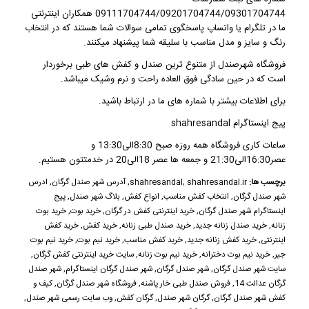
09111704744/09201704744/09301704744 همکاران اینترنتی
ما در تلگرام یا واتساپ پاسخگوی تمامی سوالات شما هستند که در انتخاب
رنگ و سایز و مدل مناسب با سلیقه شما پیشنهاد میکنند.
فروشگاه شهرصندل از متنوع ترین صندل و کفش های طبی برخوردار
است که در حین سادگی فوق العاده راحت و نرم وشیک میباشد.
برای اطلاعات بیشتر با شماره های ما در ارتباط باشید.
پیج اینستاگرام shahresandal
ساعات کاری فروشگاه همه روزه صبح 8:30الی13:30 و
عصر16:30الی21:30 و جمعه ها عصر 18الی20 در خدمتتون هستیم.
برچسب ها:
shahresandal.ir
,
shahresandal
,
آدرس شهر صندل گرگان
,
ادرس
شهر صندل گرگان
,
انتخاب کفش مناسب
,
انواع کفش
,
بلاگ شهر صندل
,
پیج
اینستاگرام شهر صندل گرگان
,
خرید اینترنتی کفش در گرگان
,
خرید بوت
,
خرید بوت
زنانه
,
خرید صندل زنانه جدید
,
خرید صندل طبی زنانه
,
خرید کفش
,
خرید کفش
اینترنتی
,
خرید کفش زنانه جدید
,
خرید کفش مناسب
,
خرید نیم بوت
,
خرید نیم بوت
جیر
,
خرید نیم بوت دخترانه
,
خرید نیم بوت زنانه
,
سایت خرید اینترنتی کفش گرگان
,
سایت شهر صندل گرگان
,
شهر صندل گرگان
,
شهر صندل گرگان اینستاگرام
,
شهر صندل
گرگان عدالت 14
,
فروش صندل طبی خار پاشنه
,
فروشگاه شهر صندل گرگان
,
کیف و
کفش شهر صندل گرگان
,
گرگان شهر صندل
,
گرگان کفش
,
وب سایت رسمی شهر صندل
,