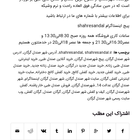
است که در حین سادگی فوق العاده راحت و نرم وشیکه
برای اطلاعات بیشتر با شماره های ما در ارتباط باشید
پیج اینستاگرام shahresandal
ساعات کاری فروشگاه همه روزه صبح 8:30الی13:30 و
عصر16:30الی21:30 و جمعه ها عصر 18الی20 در خدمتتون هستیم
برچسب ها:
shahresandal.ir
,
shahresandal
,
آدرس شهر صندل گرگان
,
ادرس
شهر صندل گرگان
,
پیج شهرصندل گرگان
,
خرید آنلاین صندل طبی
,
خرید اینترنتی
صندل طبی زنانه
,
خرید صندل جدید در گرگان
,
خرید صندل زنانه جدید
,
خرید صندل
طبی
,
خرید کفش جدید
,
خرید کفش کالج
,
خرید کفش کالج دخترانه
,
سایت خرید
اینترنتی کفش گرگان
,
سایت شهر صندل گرگان
,
شهر صندل گرگان اینستاگرام
,
شهر
صندل گرگان عدالت 14
,
شهرصندل گرگان
,
فروش صندل طبی خار پاشنه
,
کفش
شهرصندل گرگان
,
کیف و کفش شهر صندل گرگان
,
گرگان صندل
,
گرگان کفش
,
وب
سایت رسمی شهر صندل گرگان
اشتراک این مطلب