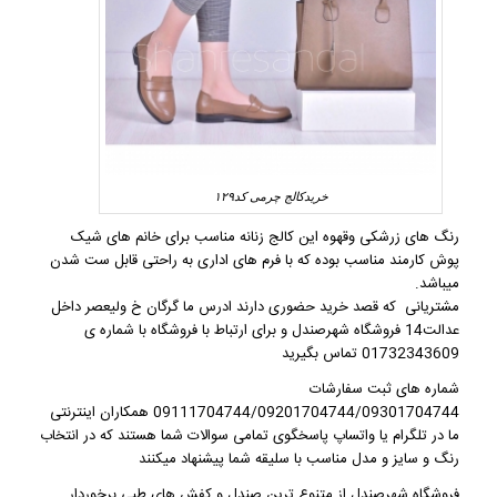
خریدکالج چرمی کد۱۲۹
رنگ های زرشکی وقهوه این
کالج زنانه
مناسب برای خانم های شیک
پوش کارمند مناسب بوده که با فرم های اداری به راحتی قابل ست شدن
میباشد.
مشتریانی که قصد خرید حضوری دارند ادرس ما گرگان خ ولیعصر داخل
عدالت14 فروشگاه شهرصندل و برای ارتباط با فروشگاه با شماره ی
01732343609 تماس بگیرید
شماره های ثبت سفارشات
09111704744/09201704744/09301704744 همکاران اینترنتی
ما در تلگرام یا واتساپ پاسخگوی تمامی سوالات شما هستند که در انتخاب
رنگ و سایز و مدل مناسب با سلیقه شما پیشنهاد میکنند
فروشگاه شهرصندل از متنوع ترین صندل و کفش های طبی برخوردار