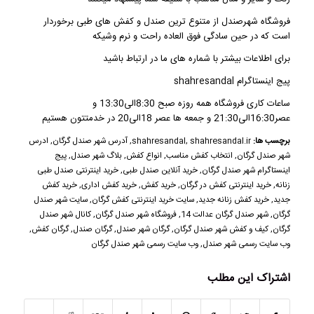
فروشگاه شهرصندل از متنوع ترین صندل و کفش های طبی برخوردار
است که در حین سادگی فوق العاده راحت و نرم وشیکه
برای اطلاعات بیشتر با شماره های ما در ارتباط باشید
پیج اینستاگرام shahresandal
ساعات کاری فروشگاه همه روزه صبح 8:30الی13:30 و
عصر16:30الی21:30 و جمعه ها عصر 18الی20 در خدمتتون هستیم
برچسب ها:
shahresandal.ir
,
shahresandal
,
آدرس شهر صندل گرگان
,
ادرس
شهر صندل گرگان
,
انتخاب کفش مناسب
,
انواع کفش
,
بلاگ شهر صندل
,
پیج
اینستاگرام شهر صندل گرگان
,
خرید آنلاین صندل طبی
,
خرید اینترنتی صندل طبی
زنانه
,
خرید اینترنتی کفش در گرگان
,
خرید کفش
,
خرید کفش اداری
,
خرید کفش
جدید
,
خرید کفش زنانه جدید
,
سایت خرید اینترنتی کفش گرگان
,
سایت شهر صندل
گرگان
,
شهر صندل گرگان عدالت 14
,
فروشگاه شهر صندل گرگان
,
کانال شهر صندل
گرگان
,
کیف و کفش شهر صندل گرگان
,
گرگان شهر صندل
,
گرگان صندل
,
گرگان کفش
,
وب سایت رسمی شهر صندل
,
وب سایت رسمی شهر صندل گرگان
اشتراک این مطلب