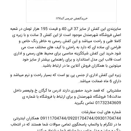
خریدکفش چرمی کد۱۲۸
سایزبندی این کفش از سایز 37 الی 40 و قیمت 195 هزار تومان در شعبه
اصلی فروشگاه شهرصندل موجود است لژ این کفش 3 سانت و با زیره ی
کاملا طبی و راحت میباشد و این کفش رسمی به خاطر رنگ خاص و
طراحی ای ساده ای که دارد به راحتی با کیف های مختلف ست می
شود.خرید این کفش شیکگزینه مناسبی برای محیط های رسمی و اداری
است قالب این مدل استاندارد و برای راهنمایی بیشتر از سایز خود
میتونین با همکاران فروش آنلاین ما در ارتباط باشید.
زیره این کفش اداری از جنس پی یو است که بسیار راحت و نرم میباشد و
دارای 6 ماه ضمانت میباشد.
مشتریانی که قصد خرید حضوری دارند ادرس ما گرگان خ ولیعصر داخل
عدالت14 فروشگاه شهرصندل و برای ارتباط با فروشگاه با شماره ی
01732343609 تماس بگیرید
شماره های ثبت سفارشات
09111704744/09201704744/09301704744 همکاران اینترنتی
ما در تلگرام یا واتساپ پاسخگوی تمامی سوالات شما هستند که در انتخاب
رنگ و سایز و مدل مناسب با سلیقه شما پیشنهاد میکنند