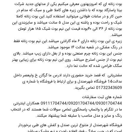
بوت زنانه
ای که امروزبهتون معرفی میکنیم یکی از مدلهای جدید
شرکت
بیتا پاسارگاد
بوده که با داشتن زیره های کاملا طبی و سبک که مدام در
حین کار و در ساعات طولانی میتوانید استفاده کنید.این
بوت زنانه
کاملا
شیک و راحت بوده و پاشنه ی این مدل ۵ سانت میباشد و سایزبندی این
بوت زنانه
از ۳۶ الی ۴۰بوده قیمت این نیم بوت شیک ۱۸۵ هزار تومان
میباشد.
زیره ی این بوت زنانه دارای ۶ ماه گارانتی میباشد.این
نیم بوت زنانه
فقط
در رنگ مشکی در شعبه عدالت ۱۴ موجود میباشد.
جنس این
بوت زنانه چرم
صنعتی بوده و از بغل دارای زیپ میباشد. بالای
نیم بوت از جنس استرج میباشد. روی این
نیم بوت زنانه
برای زیبایی بهتر
سگک طراحی شده که حالت نما دارد.
مشتریانی که قصد خرید حضوری دارند ادرس ما گرگان خ ولیعصر داخل
عدالت14 فروشگاه شهرصندل و برای ارتباط با فروشگاه با شماره ی
01732343609 تماس بگیرید.
شماره های ثبت سفارشات
09111704744/09201704744/09301704744 همکاران اینترنتی
ما در تلگرام یا واتساپ پاسخگوی تمامی سوالات شما هستند که در انتخاب
رنگ و سایز و مدل مناسب با سلیقه شما پیشنهاد میکنند.
فروشگاه شهرصندل
از متنوع ترین صندل و کفش های طبی برخوردار
است که در حین سادگی فوق العاده راحت و نرم وشیک میباشد.