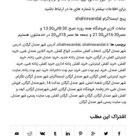
برای اطلاعات بیشتر با شماره های ما در ارتباط باشید.
پیج اینستاگرام shahresandal
ساعات کاری فروشگاه همه روزه صبح 8:30الی13:30 و
عصر16:30الی21:30 و جمعه ها عصر 18الی20 در خدمتتون هستیم.
برچسب ها:
shahresandal.ir
,
shahresandal
,
آدرس شهر صندل گرگان
,
ادرس
شهر صندل گرگان
,
انتخاب کفش مناسب
,
انواع کفش
,
خرید آنلاین صندل طبی
,
خرید
اینترنتی کفش در گرگان
,
خرید صندل زنانه جدید
,
خرید صندل طبی زنانه
,
خرید
کفش
,
خرید کفش اینترنتی
,
خرید کفش زنانه اداری
,
خرید کفش زنانه طبی
,
خرید
کفش صندل
,
خرید نیم بوت جیر
,
خرید نیم بوت دخترانه
,
خرید نیم بوت زنانه
,
سایت
خرید اینترنتی کفش گرگان
,
شهر صندل گرگان اینستاگرام
,
شهر صندل گرگان تلگرام
,
شهر صندل گرگان شعبه اصلی
,
شهر صندل گرگان عدالت 14
,
شهرصندل گرگان
,
فروش
صندل طبی خار پاشنه
,
فروشگاه شهر صندل گرگان
,
کفش شهرصندل گرگان
,
کیف و
کفش شهر صندل گرگان
,
گرگان شهر صندل
,
گرگان کفش
,
وب سایت رسمی شهر صندل
,
وب سایت رسمی شهر صندل گرگان
اشتراک این مطلب