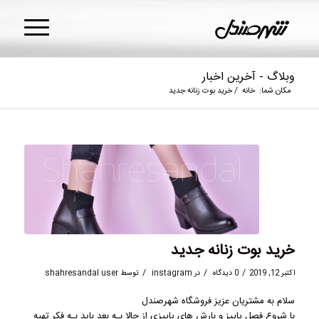
وبلاگ - آخرین اخبار
مکان شما:
خانه
/
خرید بوت زنانه جدید
خرید بوت زنانه جدید
/
/
/
اکتبر 12, 2019
0 دیدگاه
در
instagram
توسط
shahresandal user
سلام به مشتریان عزیز فروشگاه شهرصندل
با شروع فصل پاییز و بارش هاي پاییزی از حالا بـه بعد باید بـه فکر تهیه