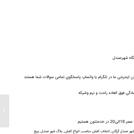
ت سفارشات 09111704744/09201704744/09301704744 همکاران اینترنتی ما در تلگرام یا واتساپ پاسخگوی تمامی سوالات شما هستند
گی فوق العاده راحت و نرم وشیکه
خریدکف
زنانه
هر صندل گرگان
,
انتخاب کفش مناسب
,
انواع کفش
,
بلاگ شهر صندل
,
پیج