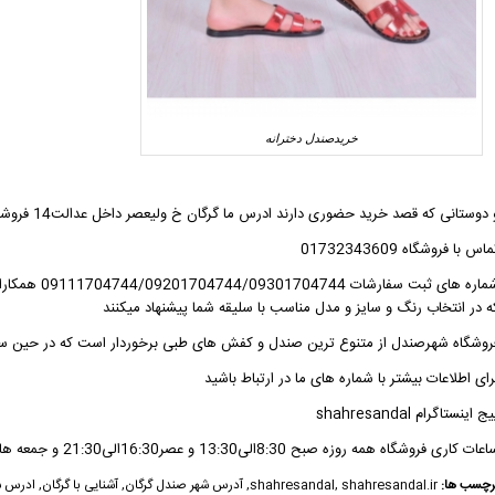
خریدصندل دخترانه
 دوستانی که قصد خرید حضوری دارند ادرس ما گرگان خ ولیعصر داخل عدالت14 فروشگاه شهرصندل
اس با فروشگاه 01732343609
شماره های ثب
ه در انتخاب رنگ و سایز و مدل مناسب با سلیقه شما پیشنهاد میکنند
روشگاه شهرصندل
از متنوع ترین صندل و کفش های طبی برخوردار است که در حین ساد
رای اطلاعات بیشتر با شماره های ما در ارتباط باشید
ج اینستاگرام shahresandal
ات کاری فروشگاه همه روزه صبح 8:30الی13:30 و عصر16:30الی21:30 و جمعه ها عصر 18الی20 در خدمتتون هستیم
رچسب ها:
shahresandal.ir
,
shahresandal
,
آدرس شهر صندل گرگان
,
آشنایی با گرگان
,
ادرس ش