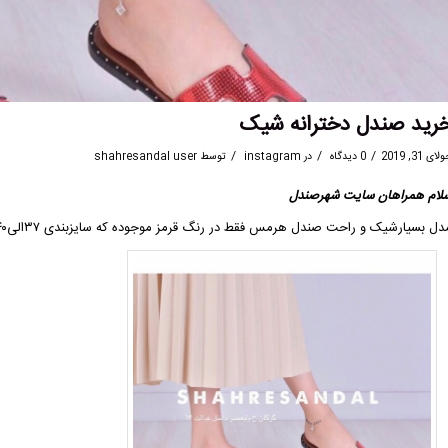
رید صندل دخترانه شیک
/
/
/
ای 31, 2019
0 دیدگاه
در
instagram
توسط
shahresandal user
لام همراهان سایت
شهرصندل
دل بسیارشیک و راحت صندل
هرمس
فقط در رنگ قرمز موجوده که سایزبندی ۳۷الی۴۰ باقیمت ۴۵هزارتومان در