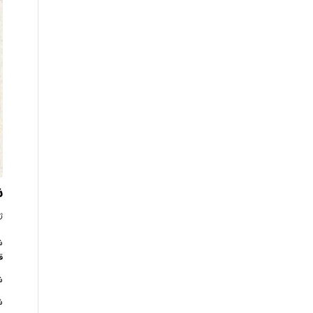
ش
ژان
ش
ق
ش
ش