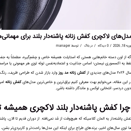
دل‌های لاکچری کفش زنانه پاشنه‌دار بلند برای مهمانی‌ها 
/
/
/
یه 18, 2026
0 دیدگاه
در
بلاگ
توسط
manager
گه از اون دسته خانم‌هایی هستی که استایلت همیشه خاص و چشم‌گیره، مطمئناً یه ج
قط یه اکسسوری نیستن؛ اساس جذابیت و اعتمادبه‌نفس توئه توی هر مهمونی یا مراس
۲۰۲ مدل‌های جدیدی از
کفش زنانه مد روز
وارد بازار شدن که طراحی ظریف، رنگ‌
ر این مقاله، می‌خوایم بهت معرفی کنیم براق‌ترین و خاص‌ترین مدل‌های
کفش زنانه
امرو
دون دردسر، انتخابی لوکس و ماندگار داشته باشی.
را کفش پاشنه‌دار بلند لاکچری همیشه ت
فش پاشنه‌دار یه المان کلاسیکه که هیچ‌وقت از مُد نمی‌افته. از دوران قدیم تا الان، پاشن
ما توی سال‌های اخیر، برندهای طراح برای اینکه این مدل‌ها راحت‌تر و کاربردی‌تر بشن،