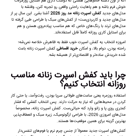
اگه از اون دسته خانم‌هایی هستی که دوست داری هم استایل روزمره‌ت
خوش فرم باشه و هم پاهایت راحتی واقعی رو تجربه کنن، وقتشه با
مدل‌های جدید
کفش اسپرت زنانه مد روز 2026
آشنا بشی. این سال پر از
مدل‌های جدید و کاربردی‌ست؛ از کفش‌های سبک با طراحی طبی گرفته تا
مدل‌های ترند با رنگ‌های خاص که هم مناسب پیاده‌روی هستن و هم
برای استایل کاری روزانه کاملاً قابل استفاده‌اند.
امروزه انتخاب یه کفش اسپرت خوب فقط به ظاهرش خلاصه نمی‌شه؛
راحته بودن، دوام بالا، و امکان
خرید اقساطی
کفش اسپرت زنانه باعث
شده خریدش ساده‌تر و اقتصادی‌تر از همیشه بشه.
چرا باید کفش اسپرت زنانه مناسب
روزانه انتخاب کنیم؟
استفاده روزمره یعنی ساعت‌های طولانی سرپا بودن، رفت‌وآمد، یا حتی کار
کردن در محیط‌هایی که نیاز به حرکت دارند. پس انتخاب کفشی که فشار
کمتری روی پا و زانو وارد کنه حیاتی‌ست. کفش اسپرت زنانه، مخصوصاً
مدل‌های امروزی 2026، با طراحی ارگونومیک، زیره سبک و انعطاف‌پذیر،
بهترین گزینه برای همین موقعیت‌ها هستند.
کفش‌های اسپرت جدید معمولاً از جنس چرم نرم یا فوم‌های تنفس‌دار