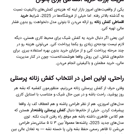
یکی از واقعیت‌های امروز بازار اینه که هزینه‌ی کفش‌های باکیفیت نسبت
به گذشته بالاتر رفته. اما خیلی از فروشگاه‌ها در 2025، شرایط
خرید
اقساطی کفش زنانه
رو ارائه می‌دن تا بتونی مدل دلخواهت رو بدون فشار
مالی تهیه کنی.
این یعنی اگر دنبال خرید یه کفش شیک برای محیط کاری هستی، دیگه
لازم نیست بودجه‌ی زیادی رو یکجا پرداخت کنی. می‌تونی هزینه رو در
چند مرحله پرداخت کنی و از مزایای خرید بدون بهره استفاده ببری. برای
خانم‌های شاغل، این روش واقعا هوشمندانه‌ست؛ چون در کنار مدیریت
مالی، خرید مطمئن و باکیفیتی انجام می‌دن.
راحتی، اولین اصل در انتخاب کفش زنانه پرسنلی
وقتی حرف از کفش پرسنلی زنانه می‌زنیم، منظورمون کفشیه که بشه هر
روز پوشید، راحت باشه و در عین حال شیک و متناسب با استایل کاری.
مدل‌های امروزی، هم از نظر طراحی پاشنه و هم انعطاف کف پا، واقعا
پیشرفت کردن. خیلی از خانم‌ها دنبال
کفش پرسنلی پاشنه‌دار
هستن که
هم کلاس ظاهری داشته باشه هم موقع راه رفتن اذیت نکنه. توی
مدل‌های جدید 2025، پاشنه‌ها معمولاً بین ۳ تا ۵ سانتی‌متر طراحی
می‌شن تا ظاهر رسمی حفظ بشه ولی پا خسته نشه — یه تعادل عالی بین