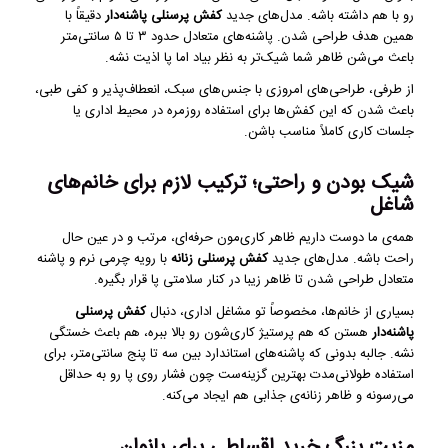
رو با هم داشته باشه. مدل‌های جدید
کفش پرسنلی پاشنه‌دار
دقیقاً با
همین هدف طراحی شدن. پاشنه‌های متعادل حدود ۳ تا ۵ سانتی‌متر
باعث می‌شن ظاهر شما شیک‌تر به نظر بیاد اما پا اذیت نشه.
از طرفی، طراحی‌های امروزی با جنس‌های سبک، انعطاف‌پذیر و کفی طبی،
باعث شدن که این کفش‌ها برای استفاده روزمره در محیط اداری یا
جلسات کاری کاملاً مناسب باشن.
شیک بودن و راحتی؛ ترکیب لازم برای خانم‌های
شاغل
همه‌ی ما دوست داریم ظاهر کاری‌مون حرفه‌ای، مرتب و در عین حال
راحت باشه. مدل‌های جدید
کفش پرسنلی زنانه
با رویه چرمی نرم و پاشنه
متعادل طراحی شدن تا ظاهر زیبا در کنار سلامتی پا قرار بگیره.
بسیاری از خانم‌ها، مخصوصاً تو مشاغل اداری، دنبال
کفش پرسنلی
پاشنه‌دار
هستن که هم پرستیژ کاری‌شون رو بالا ببره، هم باعث خستگی
نشه. جالبه بدونی که پاشنه‌های استاندارد بین سه تا پنج سانتی‌متر، برای
استفاده طولانی‌مدت بهترین گزینه‌ست چون فشار روی پا رو به حداقل
می‌رسونه و ظاهر زنانه‌ی جذابی هم ایجاد می‌کنه.
مزیت بزرگ خرید اقساطی برای بانوان