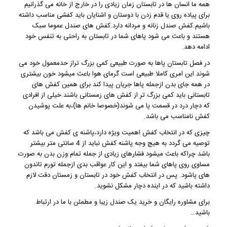
همه ما انسان ها در تابستان زمان زیادی را در خارج از خانه می گذرانیم
برای پیاده روی یا قدم زدن با دوستان و اشنایان باید کفشی مناسب داشته
باشیم.
کفش صندل
زنانه و مردانه دارد.کفش های صندل عموما سبک
هستند و باعث می شود پاهای شما در تابستان به راحتی به تنفس خود
ادامه دهد.
در فصل تابستان پاها به صورت طبیعی کمی بزرگ تراز حدمعمول خود می
شوند این امری کاملا طبیعی است گرمای هوا باعث میشود خون بیشتری
در همه جای بدن ازجمله پاها جریان پیدا کند برای همین کفش های
تابستانی باید کمی بزرگ تر از کفش های زمستانی باشند.خیلی از افرادی
که دچار درد در قسمت پا می شوند(خصوصا خانم ها)،به علت پوشیدن
کفش نامناسب می باشد.
چیزی که در انتخاب کفش اهمیت ویژه دارد،پاشنه ی کفش می باشد که
توصیه می گردد به هیچ وجه پاشنه کفش نباید از 4 سانتی متر بیشتر
باشد چراکه باعث میشود فشارهای زیادی از جمله تمام وزن بدن به صورت
مساوی روی پاهای شما بیفتد و این کار عواقب بدی ازجمله تورم تاندون
های پاشود. پس در انتخاب کفش خود در تابستان و زمستان دقت لازم
داشته باشید که در اینده دچار مشکل نشوید.
برای مشاوره رایگان و خرید یک صندل زیبا و مطمئن با ما در ارتباط
باشید…