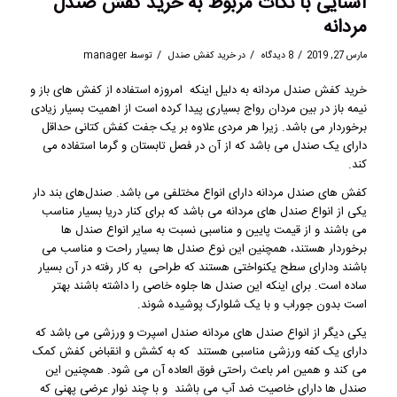
آشنایی با نکات مربوط به خرید کفش صندل
مردانه
/
/
/
مارس 27, 2019
8 دیدگاه
در
خرید کفش صندل
توسط
manager
خرید کفش صندل مردانه
به دلیل اینکه امروزه استفاده از کفش های باز و
نیمه باز در بین مردان رواج بسیاری پیدا کرده است از اهمیت بسیار زیادی
برخوردار می باشد. زیرا هر مردی علاوه بر یک جفت کفش کتانی حداقل
دارای یک صندل می باشد که از آن در فصل تابستان و گرما استفاده می
کند.
کفش های صندل
مردانه دارای انواع مختلفی می باشد. صندل‌های بند دار
یکی از انواع صندل های مردانه می باشد که برای کنار دریا بسیار مناسب
می باشند و از قیمت پایین و مناسبی نسبت به سایر انواع صندل ها
برخوردار هستند، همچنین این نوع صندل ها بسیار راحت و مناسب می
باشند ودارای سطح یکنواختی هستند که طراحی به کار رفته در آن بسیار
ساده است. برای اینکه این صندل ها جلوه خاصی را داشته باشند بهتر
است بدون جوراب و با یک شلوارک پوشیده شوند.
یکی دیگر از انواع صندل های مردانه صندل اسپرت و ورزشی می باشد که
دارای یک کفه ورزشی مناسبی هستند که به کشش و انقباض کفش کمک
می کند و همین امر باعث راحتی فوق العاده آن می شود. همچنین این
صندل ها دارای خاصیت ضد آب می باشند و با چند نوار عرضی پهنی که