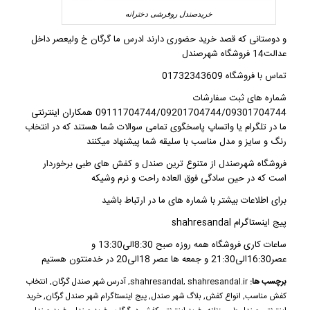
خریدصندل روفرشی دخترانه
و دوستانی که قصد خرید حضوری دارند ادرس ما گرگان خ ولیعصر داخل
عدالت14 فروشگاه شهرصندل
تماس با فروشگاه 01732343609
شماره های ثبت سفارشات
09111704744/09201704744/09301704744 همکاران اینترنتی
ما در تلگرام یا واتساپ پاسخگوی تمامی سوالات شما هستند که در انتخاب
رنگ و سایز و مدل مناسب با سلیقه شما پیشنهاد میکنند
فروشگاه شهرصندل
از متنوع ترین صندل و کفش های طبی برخوردار
است که در حین سادگی فوق العاده راحت و نرم وشیکه
برای اطلاعات بیشتر با شماره های ما در ارتباط باشید
پیج اینستاگرام shahresandal
ساعات کاری فروشگاه همه روزه صبح 8:30الی13:30 و
عصر16:30الی21:30 و جمعه ها عصر 18الی20 در خدمتتون هستیم
برچسب ها:
shahresandal.ir
,
shahresandal
,
آدرس شهر صندل گرگان
,
انتخاب
کفش مناسب
,
انواع کفش
,
بلاگ شهر صندل
,
پیج اینستاگرام شهر صندل گرگان
,
خرید