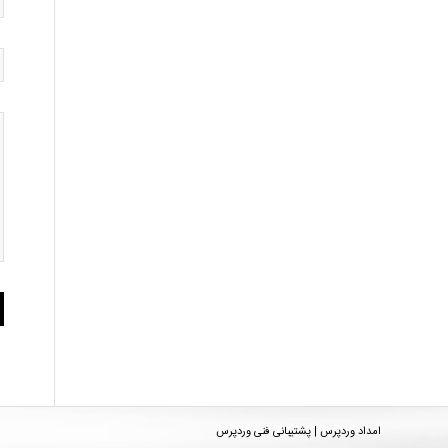
امداد وردپرس | پشتیبانی فنی وردپرس