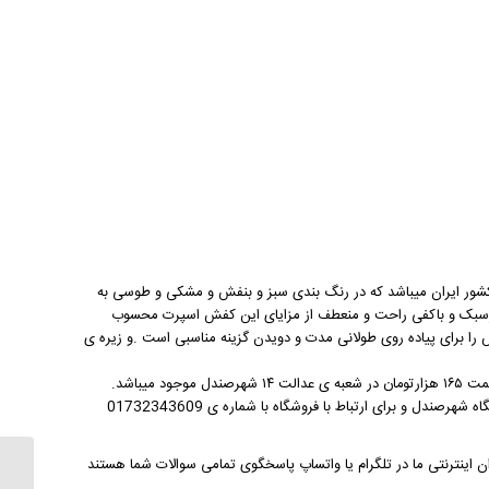
شور ایران میباشد که در رنگ بندی سبز و بنفش و مشکی و طوسی به
کفش اسپرت
محسوب
ا برای پیاده روی طولانی مدت و دویدن گزینه مناسبی است .و زیره ی
مشتریانی که قصد خرید حضوری دارند ادرس ما گرگان خ ولیعصر داخل عدالت14 فروشگاه شهرصندل و برای ارتباط با فروشگاه با شماره ی 01732343609
ت سفارشات 09111704744/09201704744/09301704744 همکاران اینترنتی ما در تلگرام یا واتساپ پاسخگوی تمامی سوالات شما هستند