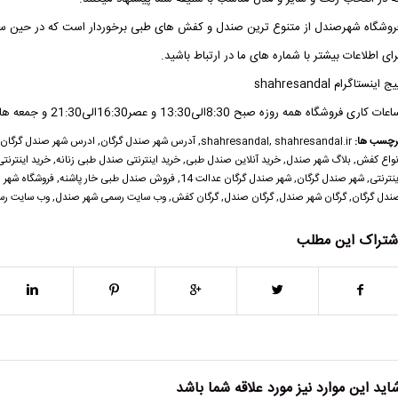
روشگاه شهرصندل
از متنوع ترین صندل و کفش های طبی برخوردار است که در حین ساد
رای اطلاعات بیشتر با شماره های ما در ارتباط باشید.
ج اینستاگرام shahresandal
ات کاری فروشگاه همه روزه صبح 8:30الی13:30 و عصر16:30الی21:30 و جمعه ها عصر 18الی20 در خدمتتون هستیم.
رچسب ها:
shahresandal.ir
,
shahresandal
,
آدرس شهر صندل گرگان
,
ادرس شهر صندل گرگان
,
نواع کفش
,
بلاگ شهر صندل
,
خرید آنلاین صندل طبی
,
خرید اینترنتی صندل طبی زنانه
,
خرید اینترنت
ینترنتی
,
شهر صندل گرگان
,
شهر صندل گرگان عدالت 14
,
فروش صندل طبی خار پاشنه
,
فروشگاه شهر 
ندل گرگان
,
گرگان شهر صندل
,
گرگان صندل
,
گرگان کفش
,
وب سایت رسمی شهر صندل
,
وب سایت رس
شتراک این مطلب
اید این موارد نیز مورد علاقه شما باشد