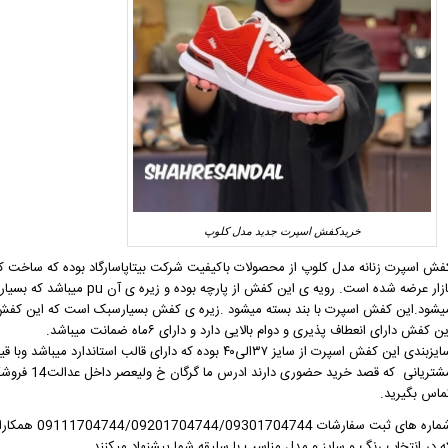
خریدکفش اسپرت جدید مدل کلوپ
فش ا
سپرت زنانه
مدل کلوپ از محصولات باکیفیت شرکت بیتاپاسارگاد بوده که ساخت ک
زار عرضه شده است. رویه ی این کفش از پارچه بوده و زیره ی آن pu میباشد که بسیارسبک و باکفی راحت و منعطف از مزایای این
یشود.این
کفش اسپرت
با بند بسته میشود .زیره ی کفش بسیارسبک است که این کفش ر
ن کفش دارای انعطاف پذیری و دوام بالایی دارد و دارای ۶ماه ضمانت میباشد.
ایزبندی این
کفش اسپرت
از سایز ۳۷الی۴۰ بوده که دارای قالب استاندارد میباشد وبا قیمت ۱۶۵ هزارتومان در شعبه ی عدالت ۱۴ شهرصندل موجود میباشد.
ماس بگیرید.
شماره های ثب
ه در انتخاب رنگ و سایز و مدل مناسب با سلیقه شما پیشنهاد میکنند.