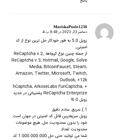
پاسخ
MariskaPoole1236
دسامبر 23, 2023 در 8:48 ب.ظ
گفته:
زویل 5.0 به طور خودکار حل ترین نوع از کد
امنیتی,
از جمله چنین نوع کپچاها: ReCaptcha v.2,
ReCaptcha v.3, Hotmail, Google, Solve
Media, BitcoinFaucet, Steam,
Amazon, Twitter, Microsoft, Twitch,
Outlook, +12k
+ hCaptcha, ArkoseLabs FunCaptcha,
ReCaptcha Enterprize پشتیبانی در جدید
زویل 6.0!
1.) سریع, ساده, دقیق
زویل سریعترین قاتل کد امنیتی در جهان است.
خود را بدون محدودیت حل, هیچ موضوعات
محدودیت تعداد
شما می توانید حتی حل 1.000.000.000 کد