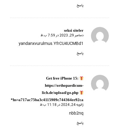
پاسخ
seksi siteler
دسامبر 29, 2023 در 7:59 ب.ظ
گفته:
yandanxvurulmus.YfrCU4UCMBd1
پاسخ
Get free iPhone 15:
گفته:
https://orthopaedicum-
lich.de/upload/go.php
hs=a717ac75ba3c4115909c744364ee92ca*
ژانویه 24, 2024 در 11:18 ب.ظ
nbb2nq
پاسخ