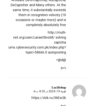
AntiGate (Anti-Captcha), RuCaptcha,
DeCaptcher and Many others. At the
same time, it substantially exceeds
them in recognition velocity (10
occasions or maybe more) and is
completely absolutely free.
http://multi-
net.org/user/LaraeOlivo68/
solving
captcha
s://forums.cybersecurity.com.pk/index.php?
topic=58666.0
autoposting
@d@=
پاسخ
Lucillehup
فوریه 19, 2024 در 8:35 ب.ظ
گفته:
https://clck.ru/36Ew2b
پاسخ