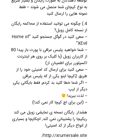
توسعه دهندگان به صورت رایگان و بسیار سریع
به نوع کپچای شما متصل می شوند – فقط
نمونه هایی را ارسال کنید
4.) چگونه می توانید استفاده از محاکمه رایگان
از نسخه کامل زویل?
– سعی کنید در گوگل جستجو کنید “Home of
XEvil”
– شما خواهید پلیس عراقی با پورت باز پیدا 80
از کاربران زویل (با کلیک بر روی هر اینترنت
اکسپلورر برای اطمینان از)
– سعی کنید برای ارسال کد امنیتی خود را از
طریق 2کپچا اینو یکی از که پلیس عراقی
– اگر شما خطا کلید بد کردم, فقط بایگانی یکی
دیگر از ایپ
– لذت ببرید!
– (این برای اچ کپچا کار نمی کند!)
هشدار: رایگان نسخه ی نمایشی زویل می کند
ریکپچا را پشتیبانی نمی کند, اچکاپچا و بسیاری
از انواع دیگر از کد امنیتی!
http://xrumersale.site/