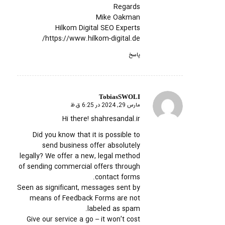
Regards
Mike Oakman
Hilkom Digital SEO Experts
https://www.hilkom-digital.de/
پاسخ
TobiasSWOLI
مارس 29, 2024 در 6:25 ق.ظ
گفته:
Hi there! shahresandal.ir
Did you know that it is possible to
send business offer absolutely
legally? We offer a new, legal method
of sending commercial offers through
contact forms.
Seen as significant, messages sent by
means of Feedback Forms are not
labeled as spam.
Give our service a go – it won’t cost