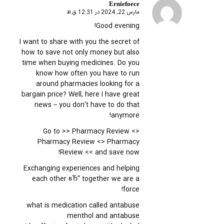
Erniefoece
مارس 22, 2024 در 12:31 ق.ظ
گفته:
Good evening!
I want to share with you the secret of
how to save not only money but also
time when buying medicines. Do you
know how often you have to run
around pharmacies looking for a
bargain price? Well, here I have great
news – you don’t have to do that
anymore!
Go to >>
Pharmacy Review
<>
Pharmacy Review
<>
Pharmacy
Review
<< and save now!
Exchanging experiences and helping
each other вЂ“ together we are a
force!
what is medication called antabuse
menthol and antabuse