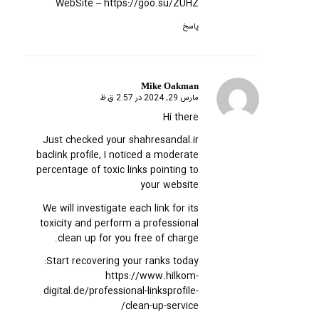
WebSite –
https://goo.su/ZUHZ
پاسخ
Mike Oakman
مارس 29, 2024 در 2:57 ق.ظ
گفته:
Hi there
Just checked your shahresandal.ir
baclink profile, I noticed a moderate
percentage of toxic links pointing to
your website
We will investigate each link for its
toxicity and perform a professional
clean up for you free of charge.
Start recovering your ranks today:
https://www.hilkom-
digital.de/professional-linksprofile-
clean-up-service/