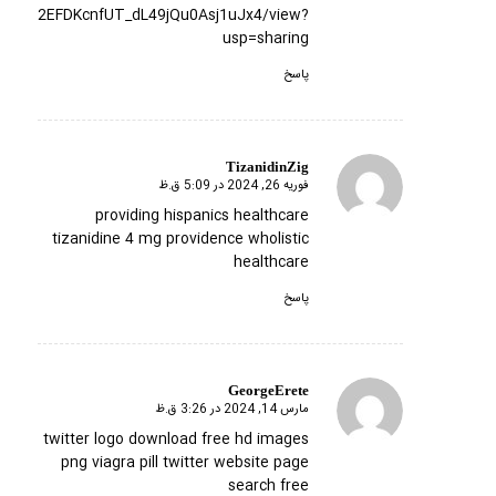
/14xuST2EFDKcnfUT_dL49jQu0Asj1uJx4/view?
usp=sharing
پاسخ
TizanidinZig
فوریه 26, 2024 در 5:09 ق.ظ
گفته:
providing hispanics healthcare
tizanidine 4 mg
providence wholistic
healthcare
پاسخ
GeorgeErete
مارس 14, 2024 در 3:26 ق.ظ
گفته:
twitter logo download free hd images
png
viagra pill
twitter website page
search free