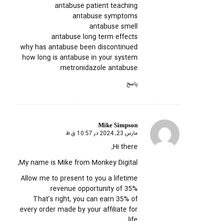
antabuse patient teaching
antabuse symptoms
antabuse smell
antabuse long term effects
why has antabuse been discontinued
how long is antabuse in your system
metronidazole antabuse
پاسخ
Mike Simpson
مارس 23, 2024 در 10:57 ق.ظ
گفته:
Hi there,
My name is Mike from Monkey Digital,
Allow me to present to you a lifetime
revenue opportunity of 35%
That’s right, you can earn 35% of
every order made by your affiliate for
life.