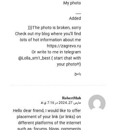
My photo:
___
Added
The photo is broken, sorry(((
Check out my blog where you’ll find
lots of hot information about me:
https://zagrevo.ru
Or write to me in telegram
@Lolla_sm1_best ( start chat with
your photo!!!)
پاسخ
RobertMuh
مارس 27, 2024 در 7:16 ق.ظ
گفته:
Hello dear friend, I would like to offer
placement of your link (or links) on
different platforms of the internet
such as: forums, blogs, comments