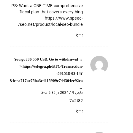
PS: Want a ONE-TIME comprehensive
local plan that covers everything?
https://www.speed-
seo.net/product/local-seo-bundle/
پاسخ
↔ You got 36 550 USD. Gо tо withdrаwаl
گفته:
=> https://telegra.ph/BTC-Transaction-
-591518-03-14?
hs=a717ac75ba3c4115909c744364ee92ca&
↔
مارس 19, 2024 در 9:35 ب.ظ
7u2t82
پاسخ