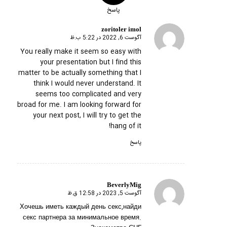
پاسخ
zoritoler imol
آگوست 6, 2022 در 5:22 ب.ظ
گفته:
You really make it seem so easy with
your presentation but I find this
matter to be actually something that I
think I would never understand. It
seems too complicated and very
broad for me. I am looking forward for
your next post, I will try to get the
hang of it!
پاسخ
BeverlyMig
آگوست 5, 2023 در 12:58 ق.ظ
گفته:
Хочешь иметь каждый день секс,найди
секс партнера за минимальное время.