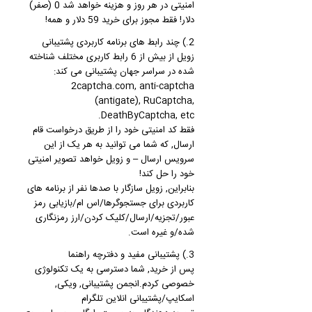
امنیتی در هر روز و هزینه خواهد شد 0 (صفر)
دلار! فقط مجوز برای خرید 59 دلار و همه!
2.) چند رابط های برنامه کاربردی پشتیبانی
زویل از بیش از 6 رابط کاربری مختلف شناخته
شده در سراسر جهان پشتیبانی می کند:
2captcha.com, anti-captcha
(antigate), RuCaptcha,
DeathByCaptcha, etc.
فقط کد امنیتی خود را از طریق درخواست قام
ارسال, که شما می توانید به هر یک از این
سرویس ارسال – و زویل خواهد تصویر امنیتی
خود را حل کند!
بنابراین, زویل سازگار با صدها نفر از برنامه های
کاربردی برای جستجوگرها/اس ام/بازیابی رمز
عبور/تجزیه/ارسال/کلیک کردن/ارز رمزنگاری
شده/و غیره است.
3.) پشتیبانی مفید و دفترچه راهنما
پس از خرید, شما دسترسی به یک تکنولوژی
خصوصی کردم.انجمن پشتیبانی, ویکی,
اسکایپ/پشتیبانی انلاین تلگرام