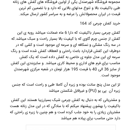
مجموعه
فروشگاه شهرصندل
یکی از اولین فروشگاه های
کفش های زنانه
طبی
باکیفیت بالا و تنوع مدلهای بالایی که دارد و با تضمین کم ترین
قیمت در ایران محصولاتش را عرضه و به سراسر کشور ارسال میکند.
خرید کفش چرمی کد 164
کفش چرمی
بسیار باکیفیت که دارا 6 ماه ضمانت میباشد رویه ی این
کفش از جنس چرم گاوی که با کیفیت بالا بسیار راحت و سبک میباشد.که
در سه رنگ مشکی و نسکافه ای و سرمه ای موجود است و کشی که در
دوطرف این کفش قراردارد باعث راحتی و انعطاف کفش شده است و رنگ
سرمه ای این مدل جلوه ی خاصی به کفش داده است که یک کفش
مناسب برای فرم های اداری و محیط کاری میباشد. و سایزبندی این کفش
از سایز 36 الی 40 با قیمت 195 هزار تومان در شعبه مرکزی
شهرصندل
موجود است.
لژ این مدل پنج سانت بوده و زیره آن کاملا طبی و راحت است که جنس
زیره آن پی یو (PU) و غیرقابل شکستن میباشد
و مشتریانی که به دنبال یه
کفش چرمی شیک
بسیارزیبا هستند این کفش
باکیفیت را بهشون پیشنهاد میکنم که با سادگی که در این مدل زنانه هست
مشتریان زیادی را به خود جلب کرده است و هم چنین با زیره ی راحتی که
دارد حتی مناسب برای پیاده هم میباشد