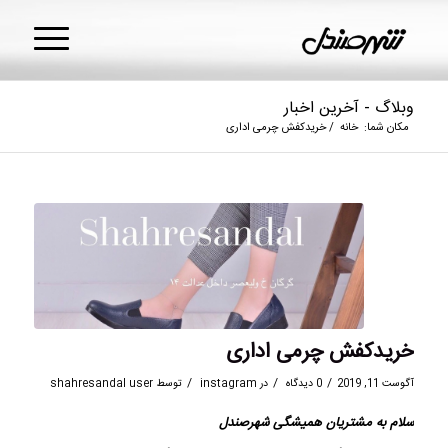
وبلاگ - آخرین اخبار
مکان شما:
خانه
/
خریدکفش چرمی اداری
خریدکفش چرمی اداری
/
/
/
آگوست 11, 2019
0 دیدگاه
در
instagram
توسط
shahresandal user
سلام به مشتریان همیشگی
شهرصندل