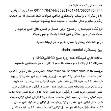
شماره های ثبت سفارشات
09111704744/09201704744/09301704744 همکاران اینترنتی
ما در تلگرام یا واتساپ پاسخگوی تمامی سوالات شما هستند که در انتخاب
رنگ و سایز و مدل مناسب با سلیقه شما پیشنهاد میکنند
فروشگاه شهرصندل از متنوع ترین صندل و کفش های طبی برخوردار
است که در حین سادگی فوق العاده راحت و نرم وشیکه
برای اطلاعات بیشتر با شماره های ما در ارتباط باشید
پیج اینستاگرام shahresandal
ساعات کاری فروشگاه همه روزه صبح 8:30الی13:30 و
عصر16:30الی21:30 و جمعه ها عصر 18الی20 در خدمتتون هستیم.
برچسب ها:
shahresandal.ir
,
shahresandal
,
ادرس شهر صندل گرگان
,
انتخاب
کفش مناسب
,
انواع کفش
,
بلاگ شهر صندل
,
پیج اینستاگرام شهر صندل گرگان
,
پیج
شهرصندل گرگان
,
خرید آنلاین صندل طبی
,
خرید اینترنتی صندل طبی زنانه
,
خرید
بوت زنانه
,
خرید بوت زنانه تیمبرلند
,
خرید صندل جدید در گرگان
,
خرید کفش
,
خرید
کفش اینترنتی
,
خرید کفش در گرگان
,
خرید کفش زنانه اداری
,
خرید کفش زنانه جدید
,
خرید کفش زنانه طبی
,
خرید کفش مناسب
,
سایت خرید اینترنتی کفش گرگان
,
سایت
شهر صندل گرگان
,
شهر صندل در گرگان
,
شهر صندل گرگان اینستاگرام
,
شهر صندل
گرگان عدالت 14
,
فروشگاه شهر صندل گرگان
,
کفش شهرصندل گرگان
,
کیف و کفش