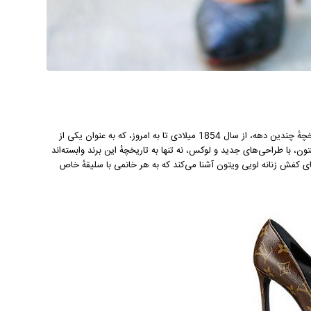
معرفی بهترین مدل های کفش لویی ویتون زنانه در این مقاله، می‌پردازیم. برندی با تاریخچهٔ چندین دهه، از سال 1854 میلادی تا به امروز، که به عنوان یکی از
 با طراحی‌های جدید و لوکس، نه تنها به تاریخچهٔ این برند وابسته‌اند
ای کفش زنانه لویی ویتون آشنا می‌کند که به هر خانمی با سلیقهٔ خاص