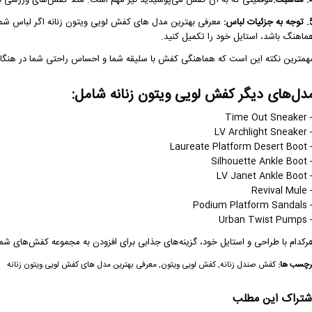
سبت:
موقعیتی که به آن کفش می‌پوشیدید نیز مهم است. مثلاً کفش‌های ورزشی 
ئیات لباس:
معرفی بهترین مدل های کفش لویی ویتون زنانه اگر لباس شما د
ماهنگ باشد، استایل خود را تکمیل کنید.
همترین نکته این است که هماهنگی کفش با سلیقه شما و احساس راحتی شما در هنگام
دل‌های دیگر کفش لویی ویتون زنانه شامل:
– Time Out
– LV Archligh
– Laureate Platfor
– Silhouette A
– LV Janet A
– Reviva
– Podium Platfo
– Urban Twi
رکدام با طراحی و استایل خود، گزینه‌های جذابی برای افزودن به مجموعه کفش‌های شم
رچسب ها:
کفش صندل زنانه
,
کفش لویی ویتون
,
معرفی بهترین مدل های کفش لویی ویتون زنانه
شتراک این مطلب