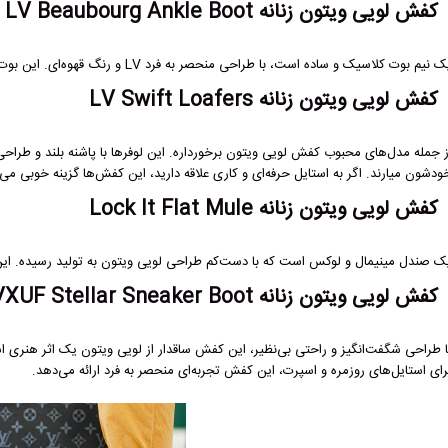
کفش لویی ویتون زنانه LV Beaubourg Ankle Boot
 نیم بوت کلاسیک و ساده است، با طراحی منحصر به فرد LV و رنگ قهوه‌ای. این بوت باعث می‌شود استایل شما بیانگر اصالت و خوش‌پوشایی باشد.
کفش لویی ویتون زنانه LV Swift Loafers
ز جمله مدل‌های محبوب کفش لویی ویتون برخورداره. این لوفرها با پاشنه بلند و طراحی 
ودشون میارند. اگر به استایل حرفه‌ای و کاری علاقه دارید، این کفش‌ها گزینه خوبی می‌ت
کفش لویی ویتون زنانه Lock It Flat Mule
ک صندل مینیمال و لوکس است که با دست‌کم طراحی لویی ویتون به تولید رسیده. این گز
کفش لویی ویتون زنانه LVXUF Stellar Sneaker Boot
ا طراحی شگفت‌انگیز و راحتی بی‌نظیر، این کفش ساقدار از لویی ویتون یک اثر هنری است
رای استایل‌های روزمره و اسپرت، این کفش تجربه‌ای منحصر به فرد ارائه می‌دهد.