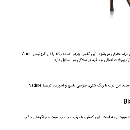
است که به عنوان پرطرفدارترین مدل این برند معرفی می‌شود. این کفش چرمی ساده زنانه را آن کروتیس Anne
Laureate Desert Boot از لویی ویتون، یک انتخاب بسیار خوب برای پوشش روزمره است. این بوت با رنگ شنی، طراحی بندی و اسپرت، توسط Nadine
پرت لویی ویتون با نام LV Sneakers است که به شدت مورد توجه است. این کفش، با ترکیب جامپ سوت و جاگرهای جذاب،