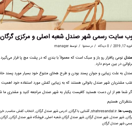
ب سایت رسمی شهر صندل شعبه اصلی و مرکزی گرگان
/
/
/
ویه 17, 2019
0 دیدگاه
در
محتوا
توسط
manager
ندل
نوعی
پاافزار
رو باز و سبک است که معمولاً با بندی که در پشت مچ پا قرار می‌گیرد
راوانی در بین مردم دارد.
ندل
به علت زیبایی و جوان پسند بودن و طرح هخای متنوع خود بسیار مورد پسند خا
غلب مشتریان
شهر صندل
بانوانی هستند که به زیبایی کفش مورد استفاده خود اهمیت 
گر شما هم از ان دست هستید کافیست یکبار به
شهر صندل
مراجعه کنید و مشتری ما ش
نتظرتان هستیم
رچسب ها:
shahresandal.ir
,
آشنایی با گرگان
,
ادرس شهر صندل گرگان
,
انتخاب کفش مناسب
,
خری
رگان
,
شهر صندل
,
شهر صندل گرگان
,
شهر صندل گرگان شعبه اصلی
,
فروشگاه شهر صندل گرگان
,
گرگان
سمی شهر صندل گرگان