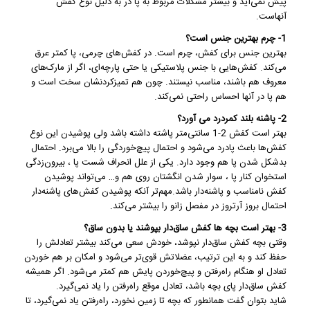
پيش نمی‌آيد و بيشتر مشکلات مربوط به پا در به دليل نوع کفش
آنهاست.
1- چرم بهترین جنس است؟
بهترین جنس برای
کفش
، چرم است. در كفش‌های چرمی، پا كمتر عرق
می‌كند. کفش‌هایی با جنس پلاستیکی یا حتی پارچه‌ای، اگر از مارک‌های
معروف هم باشند، مناسب نیستند. چون هم تمیزکردنشان سخت است و
هم پا در آنها احساس راحتی نمی‌کند.
2- پاشنه‌ بلند کمردرد می آورد؟
بهتر است كفش 2-1 سانتی‌متر پاشته داشته باشد ولی پوشیدن این نوع
كفش‌ها باعث پادرد می‌شود و احتمال پیچ‌خوردگی را بالا می‌برد. احتمال
بدشكل شدن پا هم وجود دارد. یكی از علل انحراف شست پا ، بیرون‌زدگی
استخوان كنار پا ، سوار شدن انگشتان روی هم و… می‌تواند پوشیدن
كفش نامناسب و پاشنه‌دار باشد.مهم‌تر آنكه پوشیدن كفش‌های پاشنه‌دار
احتمال بروز آرتروز در مفصل زانو را بیشتر می‌كند.
3- بهتر است بچه ها
کفش
ساق‌دار بپوشند یا بدون ساق؟
وقتی بچه کفش ساق‌دار نپوشد، خودش سعی می‌کند بیشتر تعادلش را
حفظ کند و به این ترتیب، عضلاتش قوی‌تر می‌شود و امکان بر هم خوردن
تعادل او هنگام راه‌رفتن و پیچ‌خوردن پایش هم کمتر می‌شود. اگر همیشه
کفش ساق‌دار پای بچه باشد، تعادل موقع راه‌رفتن را یاد نمی‌گیرد.
شاید بتوان گفت همانطور که بچه تا زمین نخورد، راه‌رفتن یاد نمی‌گیرد، تا