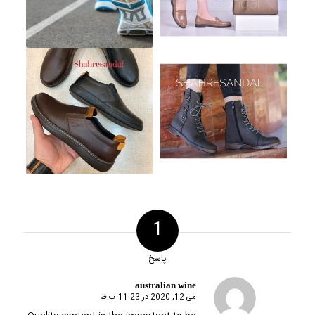
1
پاسخ
australian wine
می 12, 2020 در 11:23 ب.ظ
گفته: