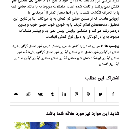
مورد بررسی قرار داده‌اند که در آن افراد تا سن 17 یا حتی 20 سالگی هم
کفش نمی‌پوشند و ثابت شده است مشکلات مربوط به پا مانند صافی کف
پا یا انحراف انگشت شست پا در آنها بسیار کمتر از آمریکایی یا
اروپایی‌هاست که از سنین خیلی كم کفش به پا می‌كنند. بنا بر نتایج این
تحقیق، متخصصان اعلام کردند پا به خودی خود، خیلی خوب و بدون
دردسر رشد می‌کند و مشکلی برایش پیش نمی‌آید و بیشتر مشکلات
مربوط به پا در کودکان به دلیل نوع کفش آنهاست.
برچسب ها:
6 سوالی که درباره کفش ها می پرسند!
,
ادرس شهر صندل گرگان
,
خرید
کفش در گرگان
,
شهر صندل
,
شهر صندل گرگان
,
شهر صندل گرگانیها
,
فروشگاه شهر
صندل گرگان
,
فروشگاه کفش شهر صندل گرگان
,
کفش صندل
,
گرگان
,
گرگان صندل
,
گرگانیها
,
گلستان
اشتراک این مطلب
شاید این موارد نیز مورد علاقه شما باشد