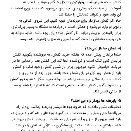
کفش ساده هم نپوشد، برقرارکردن تعادل هنگام راه‌رفتن را نخواهد
آموخت! از طرف دیگر، وقتی پای بچه پیچ می‌خورد که یک نیروی اضافه به
آن وارد شود و نتواند تعادلش را حفظ کند.
حالا اگر کفش ساق‌دار برای فرزندمان تهیه كنیم، این نیروی اضافی به
زانوی او وارد می‌شود و ممکن است در درازمدت مشکلات بسیار بزرگ‌تری
برای زانوهای او پیش بیاید. اگر کفش ساده پای بچه باشد، شاید بتواند به
هر ترتیب تعادلش را حفظ کند و آسیبی به مچ یا زانویش هم نرسد.
4- كفش جا باز نمی‌كند؟
حتما برایتان پیش آمده که هنگام
خرید کفش
، به فروشنده بگویید کفش
برایتان کمی تنگ است و فروشنده ادعا ‌کند این کفش بعد از مدتی جا باز
می‌كند. فراموش نكنید توجیهی برای باز شدن کفش وجود ندارد و کفش
باید از همان روز اول در پای شما راحت باشد. چون بعد از مدتی پا و
كفش شما به تعادل می‌رسند، پا هم می‌تواند تغییر شكل دهد و فرم كفش
را به خود بگیرد. كفش مناسب كفشی است كه دقیقا اندازه پا باشد و بعد
از مدتی تغییر نكند.
5- پابرهنه ها زودتر راه می افتند؟
تحقیقات نشان داده‌اند که هرچه بچه‌ها بیشتر پابرهنه بمانند، زودتر راه
می‌افتند! حتی خیلی از متخصصان می‌گویند بچه‌هایی هم كه راه می‌روند،
باید فقط بیرون از منزل و آن هم برای محافظت از پایشان کفش بپوشند.
شاید برایتان جالب باشد بدانید پژوهشگران به تازگی قبیله‌ای را در هند