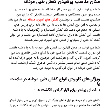
مکان مناسب پوشیدن کفش طبی مردانه
شما می توانید آن را برای محل کار، دانشگاه، خریدهای روزانه و حتی
پیاده روی های صبحگاهی و عصرگاهی بپوشید.آقایانی که دارای سن
بیشتری هستند اغلب از پوشیدن
کفش های اسپرت مردانه
سر باز می زنند
و تمایلی به این نوع کفش ها ندارند با این حال باید برای ورزش های
سبکی که انجام می دهند یک کفش استاندارد و ارگونومیک به پا داشته
باشند. این کفش ها دارای ساختاری کاملا استاندارد می باشند و می توان
گفت که حتی از بسیاری از کفش های اسپرت نیز بهتر هستند.
شما می توانید در محل کارتان نیز کفش طبی مردانه را به پا داشته باشید.
آن دوران گذشت که آقایان سلامتی خود را فدای داشتن ظاهری زیبا می
کردند. امروزه آقایان آگاه و هوشمند این موضوع را به خوبی درک کرده اند
که داشتن بدنی سالم بسیار بیشتر از داشتن ظاهری شیک ارزشمند است.
کفش طبی مردانه در انواع گوناگونی به تولید می رسد.
ویژگی‌های کاربردی انواع کفش طبی مردانه در سلامت
پا
فضای بیشتر برای قرار گرفتن انگشت ها :
کفش طبی در درجه ی اول فضای بزرگ تر و عمیق تری رو برای قرار گرفتن
انگشت ها فراهم می کنند چون؛به نوعی طراحی شدن که انگشت های پا