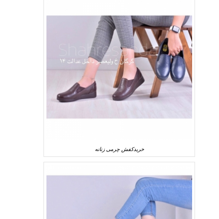
خریدکفش چرمی زنانه