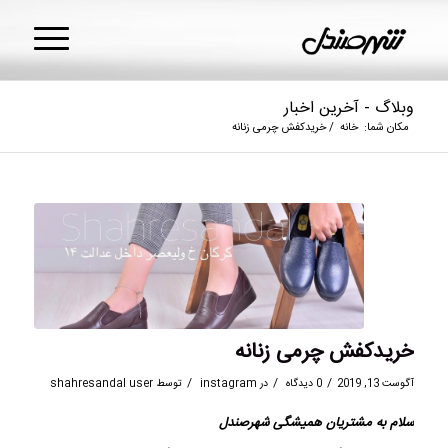
وبلاگ - آخرین اخبار
مکان شما:
خانه
/
خریدکفش چرمی زنانه
خریدکفش چرمی زنانه
/
/
/
آگوست 13, 2019
0 دیدگاه
در
instagram
توسط
shahresandal user
سلام به مشتریان همیشگی
شهرصندل