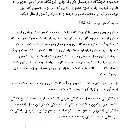
مجموعه
فروشگاه شهرصندل
یکی از اولین فروشگاه های
کفش های زنانه
طبی
باکیفیت بالا و تنوع مدلهای بالایی که دارد و با تضمین کم ترین
قیمت در ایران محصولاتش را عرضه و به سراسر کشور ارسال میکند.
خرید کفش چرمی کد 164
کفش چرمی
بسیار باکیفیت که دارا 6 ماه ضمانت میباشد رویه ی این
کفش از جنس چرم گاوی که با کیفیت بالا بسیار راحت و سبک میباشد.که
در سه رنگ مشکی و نسکافه ای و سرمه ای موجود است و کشی که در
دوطرف این کفش قراردارد باعث راحتی و انعطاف کفش شده است و رنگ
سرمه ای این مدل جلوه ی خاصی به کفش داده است که یک کفش
مناسب برای فرم های اداری و محیط کاری میباشد. و سایزبندی این کفش
از سایز 36 الی 40 با قیمت 195 هزار تومان در شعبه مرکزی
شهرصندل
موجود است.
لژ این مدل پنج سانت بوده و زیره آن کاملا طبی و راحت است که جنس
زیره آن پی یو (PU) و غیرقابل شکستن میباشد
و مشتریانی که به دنبال یه
کفش چرمی شیک
بسیارزیبا هستند این کفش
باکیفیت را بهشون پیشنهاد میکنم که با سادگی که در این مدل زنانه هست
مشتریان زیادی را به خود جلب کرده است و هم چنین با زیره ی راحتی که
دارد حتی مناسب برای پیاده هم میباشد.