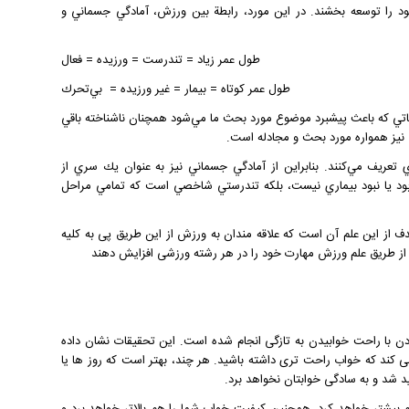
د را توسعه بخشند. در اين مورد، رابطة بين ورزش، آمادگي جسماني و
طول عمر زياد = تندرست = ورزيده = فعال
طول عمر كوتاه = بيمار = غير ورزيده = بي‌تحرك
كاتي كه باعث پيشبرد موضوع مورد بحث ما مي‌شود همچنان ناشناخته باقي
نيز همواره مورد بحث و مجادله است.
تعريف مي‌كنند. بنابراين از آمادگي جسماني نيز به عنوان يك سري از
 بود يا نبود بيماري نيست، بلكه تندرستي شاخصي است كه تمامي مراحل
ز این علم آن است که علاقه مندان به ورزش از این طریق پی به کلیه
ن از طریق علم ورزش مهارت خود را در هر رشته ورزشی افزایش دهند
دن با راحت خوابیدن به تازگی انجام شده است. این تحقیقات نشان داده
 روز در هفته کمک می کند که خواب راحت تری داشته باشید. هر چند، بهتر است که روز ها یا
 شد و به سادگی خوابتان نخواهد برد.