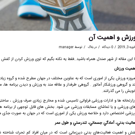
رزش و اهميت آن
/
/
/
ویه 3, 2019
0 دیدگاه
در
بلاگ
توسط
manager
ا این مقاله از
شهر صندل
همراه باشید..فقط یه نکته بگیم که توی ورزش کردن از کفش م
همیت ورزش
مروزه ورزش یکی از اموری است که به عناوین مختلف در جهان مطرح شده و گروه زیادی ب
ند و گروهی ورزشکار آماتور . گروهی طرفدار و علاقه مند به ورزش و دیدن برنامه ها، 
ویش را می گذرانند.
زارتخانه ها و ادارات ورزشی فراوانی تاسیس شده و مخارج زیادی صرف ورزش ، ساختن 
ای ورزشی و یا تماشای مسابقات ورزشی می شود. بخش های قابل توجهی از برنامه های 
رزشی اختصاص دارد و خلاصه ورزش یکی از اموری است که در جهان به صورت جدّی مط
عاليت بدني، آمادگي جسماني، تندرستي و طول عمر
قش و اهميت فعاليت‌هاي بدني ديرزماني است كه در ميان افراد كم تحرك شناخته شد