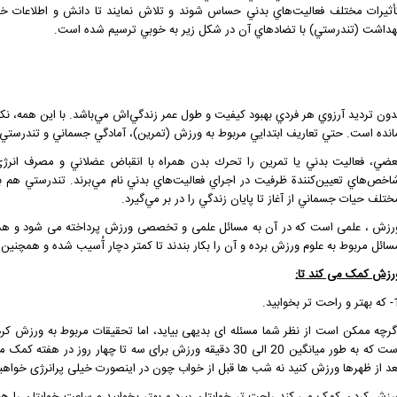
أثيرات مختلف فعاليت‌هاي بدني حساس شوند و تلاش نمايند تا دانش و اطلاعات خو
هداشت (تندرستي) با تضادهاي آن در شكل زير به خوبي ترسيم شده است.
دون ترديد آرزوي هر فردي بهبود كيفيت و طول عمر زندگي‌اش مي‌باشد. با اين همه، ن
انده است. حتي تعاريف ابتدايي مربوط به ورزش (تمرين)، آمادگي جسماني و تندرستي 
عضي، فعاليت بدني يا تمرين را تحرك بدن همراه با انقباض عضلاني و مصرف انرژي 
اخص‌هاي تعيين‌كنندة ظرفيت در اجراي فعاليت‌هاي بدني نام مي‌برند. تندرستي هم
ختلف حيات جسماني از آغاز تا پايان زندگي را در بر مي‌گيرد.
رزش ، علمی است که در آن به مسائل علمی و تخصصی ورزش پرداخته می شود و هدف ا
سائل مربوط به علوم ورزش برده و آن را بکار بندند تا کمتر دچار آُسیب شده و همچنی
رزش کمک می کند
تا
:
ت تر بخوابید.
گرچه ممکن است از نظر شما مسئله ای بدیهی بیاید، اما تحقیقات مربوط به ورزش کر
است که به طور میانگین 20 الی 30 دقیقه ورزش برای سه تا چهار
عد از ظهرها ورزش کنید نه شب ها قبل از خواب چون در اینصورت خیلی پرانرژی خواهید