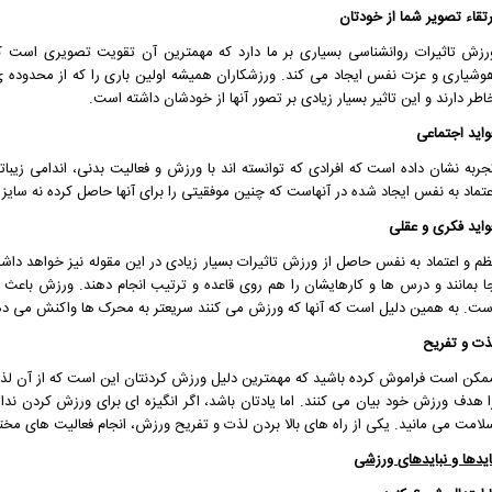
رتقاء تصویر شما از خودتان
رزش تاثیرات روانشناسی بسیاری بر ما دارد که مهمترین آن تقویت تصویری است که
وشیاری و عزت نفس ایجاد می کند. ورزشکاران همیشه اولین باری را که از محدوده ی 
اطر دارند و این تاثیر بسیار زیادی بر تصور آنها از خودشان داشته است.
واید اجتماعی
جربه نشان داده است که افرادی که توانسته اند با ورزش و فعالیت بدنی، اندامی زیباتر
عتماد به نفس ایجاد شده در آنهاست که چنین موفقیتی را برای آنها حاصل کرده نه سایز
واید فکری و عقلی
ظم و اعتماد به نفس حاصل از ورزش تاثیرات بسیار زیادی در این مقوله نیز خواهد داشت
ا بمانند و درس ها و کارهایشان را هم روی قاعده و ترتیب انجام دهند. ورزش باعث 
ست. به همین دلیل است که آنها که ورزش می کنند سریعتر به محرک ها واکنش می ده
ذت و تفریح
مکن است فراموش کرده باشید که مهمترین دلیل ورزش کردنتان این است که از آن لذت
ا هدف ورزش خود بیان می کنند. اما یادتان باشد، اگر انگیزه ای برای ورزش کردن نداشت
لامت می مانید. یکی از راه های بالا بردن لذت و تفریح ورزش، انجام فعالیت های مخت
ایدها و نبایدهای ورزشی