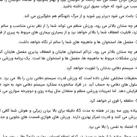
رزش کردن کمک می کند راحت تر خوابتان ببرد و بهتر بخوابید و ساعت خوابتان را هم
بب می شود که خواب عمیق تری داشته باشید.
رگ نابهنگام هم جلوگیری می کند.
ر چه سنتان بالاتر می رود، ورزش منظم می تواند شما را از نظر بدنی متناسب و سال
رد، قابلیت انعطاف شما را بالاتر خواهد برد و از بسیاری بیماری های مربوط به پیری از
شما را سالم تر نگاه خواهد داشت.
ر چه سنتان بالاتر می رود، تراکم استخوان هایتان و انعطاف پذیری مفصل هایتان ک
ردن مشکلات مربوط به ماهیچه ها، مفصل ها و استخوان ها است. یک برنامه ورزشی منظ
ا تقویت خواهد کرد.
حقیقات مختلفی نشان داده است که ورزش قدرت سیستم دفاعی بدن را بالا می برد. در
لول های دفاعی به حساب آید. در افراد سالخورده عملکرد سیستم دفاعی خود به خود ضع
فزایش دهد. اما تمرینات ورزشی منظم و متعادل مثل پیاده روی و دوچرخه سواری می ت
تر خواهد کرد.
پیاده روی سه روز در هفته به مدت 45 دقیقه برای بالا بردن 
رزش می کنند و قدرت تمرکز بهتری دارند. ورزش های هوازی قسمت های جلویی و جداره 
ا بالا می برد.
ین سوال ساده را از خود بپرسید: در کدام لحظه احساس بهتری دارم؟ وقتی روی مبل