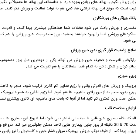
رای ورزش نکردن، بهانه های زیادی وجود دارد. و متاسفانه، این بهانه ها معمولاً بر انگ
وب است که موقع این بهانه تراشی ها، کمی هم به فواید فعالیت و ورزش فکر کنید. امیدوا
رتقاء ویژگی های ورزشکاری
دنسازی و ورزش باعث می شود عضلات شما هماهنگی بیشتری پیدا کنند، و قدرت، انعط
ملکردهای ورزشی شما را بهبود خواهند بخشید، بروز مصدومیت های ورزشی را هم کمت
ی شود.
صلاح وضعیت قرار گیری بدن حین ورزش
رارگرفتن نادرست و ضعیف حین ورزش می تواند یکی از مهمترین علل بروز مصدومی
یباتر کردن و شکل دادن به اندام شما، عضلاتتان را هم تقویت می کند.
ربی سوزی
یروبیک و ورزش های قدرتی وقتی با رژیم غذایی کم کالری ترکیب شود، منجر به ک
ربی بدن، منجر به از بین رفتن ماهیچه ها هم شود. اما رژیم غذایی به همراه ایروبیک
مکن است وزن کمتری کم کنید اما از آنجا که بافت های ماهیچه ای کالری بیشتری نسب
فزایش سلامت قلب
ااینکه علائم بیماری های قلبی تا میانسالی ظاهر نمی شود، اما شروع این بیماری ها 
مدت 20 تا 30 دقیقه از بروز چنین بیماری هایی تاحد ممکن جلوگیری می کند
ریان پیدا کند. از طرف دیگر، ورزش ایروبیک میزان فشار خون و کلسترول را نیز پایین م