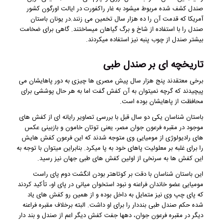
صندل کشف شده مربوط میشود به غار راکفورت در ایالت اورگون کشور
آمریکا که قدمت آن را ده هزار سال تخمین می زنند.در یونان باستان
صندل را با استفاده از شاخ و برگ گیاهان میساختند. گاهی برای ضخامت
بیشتر صندل از چوب پنبه نیز استفاده میکردند.
تاریخچه ای بر صندل طبی
برخی معتقدند پنج هزار سال پیش مصری ها چیزی به دور پاهایشان می
پیچیدند که گرچه نمیتوان به آن کفش گفت اما به هر حال پوششی برای
محافظت از پاهایشان بوده است.
باستان شناسان یکی دو سال قبل با بررسی تصاویر رایانه ای از کفش های
موجود در مقبره فرعون جوان مصر، یعنی توتان خامون و بازبینی عکس
های رادیولوژی از مومیایی وی متوجه شدند که این فرعون کفش هایش
را برای غلبه بر معلولیت پاهای خود به پا میکرد. بنابراین میتوان با توجه به
این کفش ها به سرنخی از اولین کفش های طبی جهان نیز رسید.
این باستان شناسان با دقت بر کوتاهتر بودن انگشت دوم پای راست
مومیایی عضو خاندان فراعنه و نبود استخوان میانی در پای او، تأکید کردند
که پای چپ وی نیز متمایل به داخل بوده و از همین رو کفش های یاد
شده حکم صندل طبی بنددار را برای او داشت. البته برخلاف مقبره فراعنه
دیگر در مقبره فرعون جوان، دهها جفت کفش دیگر اعم از صندل و بند دار