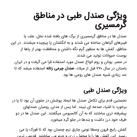
ویژگی صندل طبی در مناطق
گرمسیری
صندل ها در مناطق گرمسیری از برگ های بافته شده نخل، علف یا
فیبرهای گیاهان ساخته می شدند و به انگشتان پا پیچیده میشدند. در این
مناطق، کفش ها به منظور گرم نگه داشتن و محافظت بهتر از پاها از
پوست حیوانات تولید می شدند.
در مصر، یونان و روم انواع صندل مورد استفاده قرا می گرفت و در ایران
باستان در سال ۷۷۰ قبل از میلاد،
صندل چرمی زنانه
استفاده میشد که تا
حد زیادی شبیه صندل های رومی ها بود.
ویژگی صندل طبی
نخستین قدم برای تکامل صندل ها ایجاد پوشش در جلوی آن بود تا پا در
برخورد با اشیاء صدمه ای نبیند. اما پس از مدتی رومیان صندلهای
پیشرفته تری ساختند که به آن کالسیوس میگفتند. این صندل ها در دو
طرف خود درز داشت و بندها در جلو گره میخورد.
کفش رایج قرون وسطا نوعی چارق نرم چسبان بود که تا قوزک پا می
رسید. این کفش ها را با مخمل، زری و چرم می ساختند. قدیمی ترین