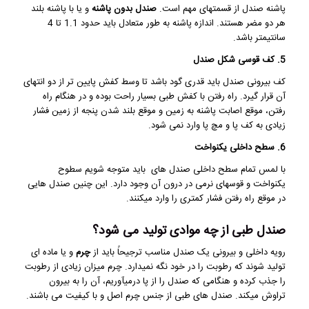
پاشنه صندل از قسمتهای مهم است.
صندل بدون پاشنه
و یا با پاشنه بلند
هر دو مضر هستند. اندازه پاشنه به طور متعادل باید حدود 1.1 تا 4
سانتیمتر باشد.
5. کف قوسی شکل صندل
کف بیرونی صندل باید قدری گود باشد تا وسط کفش پایین تر از دو انتهای
آن قرار گیرد. راه رفتن با کفش طبی بسیار راحت بوده و در هنگام راه
رفتن، موقع اصابت پاشنه به زمین و موقع بلند شدن پنجه از زمین فشار
زیادی به کف پا و مچ پا وارد نمی شود.
6. سطح داخلی یکنواخت
با لمس تمام سطح داخلی صندل های باید متوجه شویم سطوح
یکنواخت و قوسهای نرمی در درون آن وجود دارد. این چنین صندل هایی
در موقع راه رفتن فشار کمتری را وارد میکنند.
صندل طبی از چه موادی تولید می شود؟
رویه داخلی و بیرونی یک صندل مناسب ترجیحاً باید از
چرم
و یا ماده ای
تولید شوند که رطوبت را در خود نگه نمیدارد. چرم میزان زیادی از رطوبت
را جذب کرده و هنگامی که صندل را از پا درمیآوریم، آن را به بیرون
تراوش میکند. صندل های طبی از جنس چرم اصل و با کیفیت می باشند.