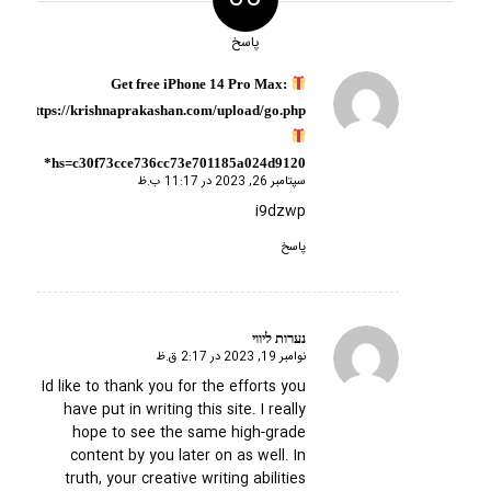
پاسخ
Get free iPhone 14 Pro Max:
گفته:
https://krishnaprakashan.com/upload/go.php
hs=c30f73cce736cc73e701185a024d9120*
سپتامبر 26, 2023 در 11:17 ب.ظ
i9dzwp
پاسخ
נערות ליווי
نوامبر 19, 2023 در 2:17 ق.ظ
گفته:
Id like to thank you for the efforts you
have put in writing this site. I really
hope to see the same high-grade
content by you later on as well. In
truth, your creative writing abilities