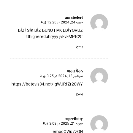
am siteleri
فوریه 24, 2024 در 12:20 ق.ظ
گفته:
BİZİ SİK BİZ BUNU HAK EDİYORUZ
tthighereduhryyy.jvFvFMPfC9f
پاسخ
ਅਰਬ ਪੋਰਨ
سپتامبر 18, 2024 در 3:25 ق.ظ
گفته:
https://betovis34.net/
gWURfZr2CWY
پاسخ
superfluity
فوریه 21, 2025 در 3:08 ق.ظ
گفته:
emooQWp7zON