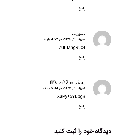
پاسخ
seggars
فوریه 21, 2025 در 4:52 ق.ظ
گفته:
ZulFMhgR3c4
پاسخ
ਵਿੰਟੇਜ ਅਤੇ ਨੌਜਵਾਨ ਪੋਰਨ
فوریه 21, 2025 در 6:04 ب.ظ
گفته:
XaPyz5YDpgS
پاسخ
دیدگاه خود را ثبت کنید